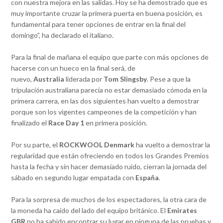
con nuestra mejora en las salidas. Hoy se ha demostrado que es
muy importante cruzar la primera puerta en buena posición, es
fundamental para tener opciones de entrar en la final del
domingo”, ha declarado el italiano.
Para la final de mañana el equipo que parte con más opciones de
hacerse con un hueco en la final será, de
nuevo,
Australia
liderada por
Tom Slingsby
. Pese a que la
tripulación australiana parecía no estar demasiado cómoda en la
primera carrera, en las dos siguientes han vuelto a demostrar
porque son los vigentes campeones de la competición y han
finalizado el
Race Day 1
en primera posición.
Por su parte, el
ROCKWOOL Denmark
ha vuelto a demostrar la
regularidad que están ofreciendo en todos los Grandes Premios
hasta la fecha y sin hacer demasiado ruido, cierran la jornada del
sábado en segundo lugar empatada con
España
.
Para la sorpresa de muchos de los espectadores, la otra cara de
la moneda ha caído del lado del equipo británico. El
Emirates
GBR
no ha sabido encontrar su lugar en ninguna de las pruebas y