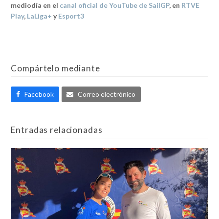
mediodía en el
canal oficial de YouTube de SailGP
, en
RTVE
Play
,
LaLiga+
y
Esport3
Compártelo mediante
Facebook
Correo electrónico
Entradas relacionadas