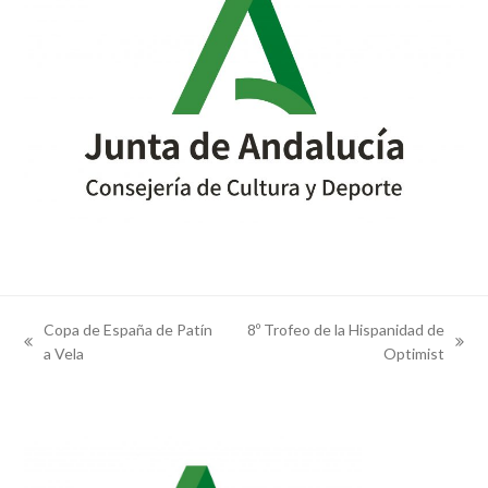
Copa de España de Patín
8º Trofeo de la Hispanidad de
previous
next
a Vela
Optimist
post:
post: