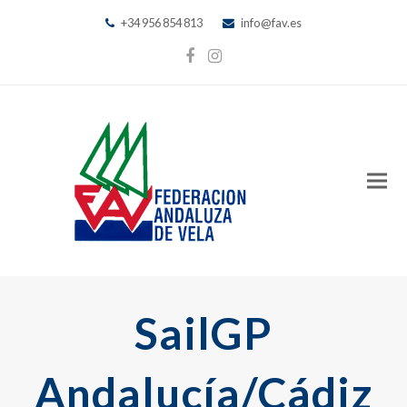
+34 956 854 813
info@fav.es
Facebook
Instagram
SailGP
Andalucía/Cádiz