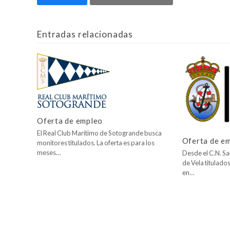
Entradas relacionadas
Oferta de empleo
El Real Club Marítimo de Sotogrande busca
Oferta de e
monitores titulados. La oferta es para los
meses…
Desde el C.N. San
de Vela titulad
en…