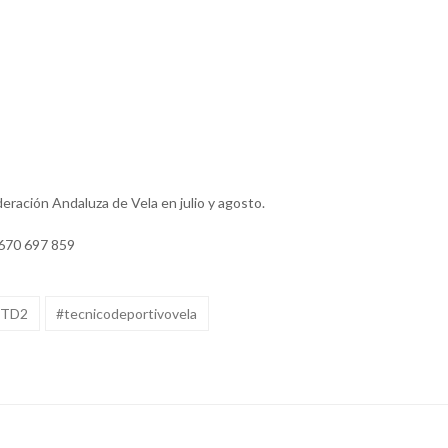
eración Andaluza de Vela en julio y agosto.
 670 697 859
#TD2
#tecnicodeportivovela