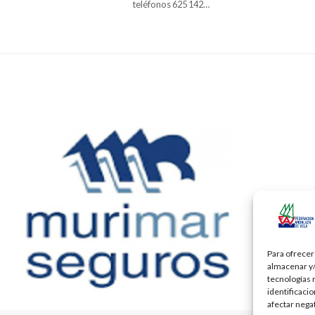
teléfonos 625 142…
Para ofrecer
almacenar y/
tecnologías 
identificaci
afectar nega