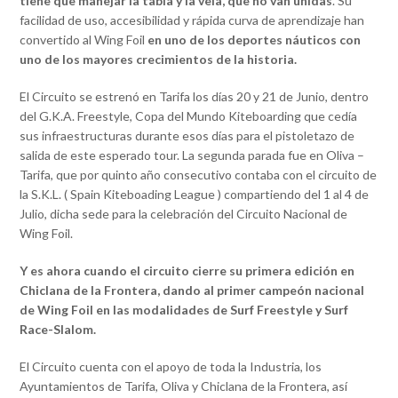
tiene que manejar la tabla y la vela, que no van unidas
. Su
facilidad de uso, accesibilidad y rápida curva de aprendizaje han
convertido al Wing Foil
en uno de los deportes náuticos con
uno de los mayores crecimientos de la historia.
El Circuito se estrenó en Tarifa los días 20 y 21 de Junio, dentro
del G.K.A. Freestyle, Copa del Mundo Kiteboarding que cedía
sus infraestructuras durante esos días para el pistoletazo de
salida de este esperado tour. La segunda parada fue en Oliva –
Tarifa, que por quinto año consecutivo contaba con el circuito de
la S.K.L. ( Spain Kiteboading League ) compartiendo del 1 al 4 de
Julio, dicha sede para la celebración del Circuito Nacional de
Wing Foil.
Y es ahora cuando el circuito cierre su primera edición en
Chiclana de la Frontera, dando al primer campeón nacional
de Wing Foil en las modalidades de Surf Freestyle y Surf
Race-Slalom.
El Circuito cuenta con el apoyo de toda la Industria, los
Ayuntamientos de Tarifa, Oliva y Chiclana de la Frontera, así