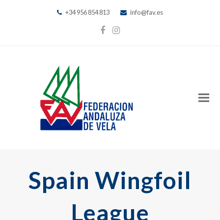
+34 956 854 813
info@fav.es
Facebook
Instagram
Spain Wingfoil
League