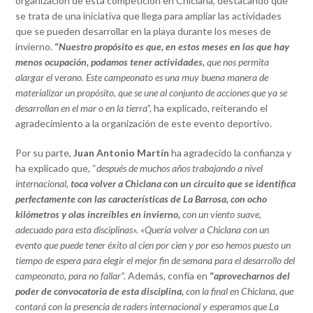
organización de esta competición en Chiclana, destacando que
se trata de una iniciativa que llega para ampliar las actividades
que se pueden desarrollar en la playa durante los meses de
invierno.
“
Nuestro propósito es que, en estos meses en los que hay
menos ocupación, podamos tener actividades,
que nos permita
alargar el verano. Este campeonato es una muy buena manera de
materializar un propósito, que se une al conjunto de acciones que ya se
desarrollan en el mar o en la tierra
”, ha explicado, reiterando el
agradecimiento a la organización de este evento deportivo.
Por su parte,
Juan Antonio Martín
ha agradecido la confianza y
ha explicado que, “
después de muchos años trabajando a nivel
internacional,
toca volver a Chiclana con un circuito que se identifica
perfectamente con las características de La Barrosa, con ocho
kilómetros y olas increíbles en invierno,
con un viento suave,
adecuado para esta disciplinas». «Quería volver a Chiclana con un
evento que puede tener éxito al cien por cien y por eso hemos puesto un
tiempo de espera para elegir el mejor fin de semana para el desarrollo del
campeonato, para no fallar”.
Además, confía en
“
aprovecharnos del
poder de convocatoria de esta disciplina,
con la final en Chiclana, que
contará con la presencia de raders internacional y esperamos que La