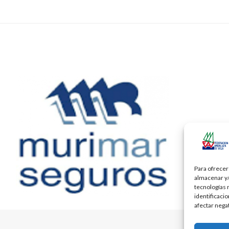
Para ofrecer
almacenar y/
tecnologías 
identificaci
afectar nega