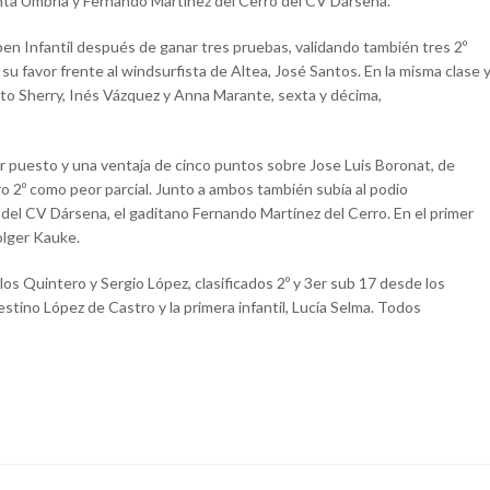
nta Umbría y Fernando Martínez del Cerro del CV Dársena.
pen Infantil después de ganar tres pruebas, validando también tres 2º
 su favor frente al windsurfista de Altea, José Santos. En la misma clase 
rto Sherry, Inés Vázquez y Anna Marante, sexta y décima,
r puesto y una ventaja de cinco puntos sobre Jose Luis Boronat, de
ro 2º como peor parcial. Junto a ambos también subía al podio
el CV Dársena, el gaditano Fernando Martínez del Cerro. En el primer
olger Kauke.
s Quintero y Sergio López, clasificados 2º y 3er sub 17 desde los
stino López de Castro y la primera infantil, Lucía Selma. Todos