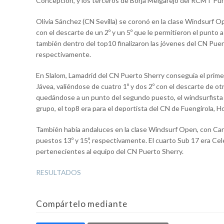
Concepción, y los terceros de Borja Melgarejo del RCMT Pu
Olivia Sánchez (CN Sevilla) se coronó en la clase Windsurf O
con el descarte de un 2º y un 5º que le permitieron el punto a
también dentro del top10 finalizaron las jóvenes del CN Pue
respectivamente.
En Slalom, Lamadrid del CN Puerto Sherry conseguía el prime
Jávea, valiéndose de cuatro 1º y dos 2º con el descarte de ot
quedándose a un punto del segundo puesto, el windsurfista d
grupo, el top8 era para el deportista del CN de Fuengirola, H
También había andaluces en la clase Windsurf Open, con Carlo
puestos 13º y 15º, respectivamente. El cuarto Sub 17 era Cele
pertenecientes al equipo del CN Puerto Sherry.
RESULTADOS
Compártelo mediante