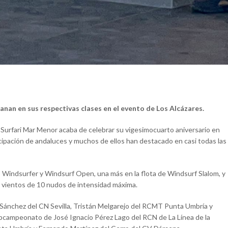
nan en sus respectivas clases en el evento de Los Alcázares.
Surfari Mar Menor acaba de celebrar su vigesimocuarto aniversario en
icipación de andaluces y muchos de ellos han destacado en casi todas las
s Windsurfer y Windsurf Open, una más en la flota de Windsurf Slalom, y
n vientos de 10 nudos de intensidad máxima.
ia Sánchez del CN Sevilla, Tristán Melgarejo del RCMT Punta Umbría y
bcampeonato de José Ignacio Pérez Lago del RCN de La Línea de la