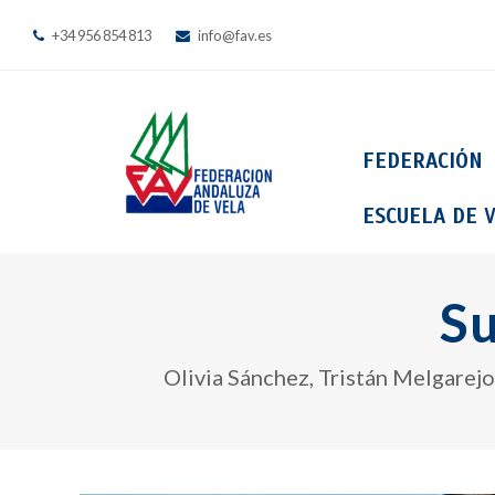
+34 956 854 813
info@fav.es
FEDERACIÓN
ESCUELA DE V
Su
Olivia Sánchez, Tristán Melgarejo