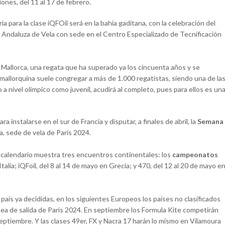
ciones, del 11 al 17 de febrero.
a para la clase iQFOil será en la bahía gaditana, con la celebración del
 Andaluza de Vela con sede en el Centro Especializado de Tecnificación
Mallorca, una regata que ha superado ya los cincuenta años y se
 mallorquina suele congregar a más de 1.000 regatistas, siendo una de la
 a nivel olímpico como juvenil, acudirá al completo, pues para ellos es un
 instalarse en el sur de Francia y disputar, a finales de abril, la
Semana
, sede de vela de París 2024.
el calendario muestra tres encuentros continentales: los
campeonatos
talia; iQFoil, del 8 al 14 de mayo en Grecia; y 470, del 12 al 20 de mayo e
país ya decididas, en los siguientes Europeos los países no clasificados
nea de salida de París 2024. En septiembre los Formula Kite competirán
eptiembre. Y las clases 49er, FX y Nacra 17 harán lo mismo en Vilamoura