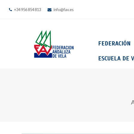
+34 956 854 813
info@fav.es
FEDERACIÓN
ESCUELA DE V
A