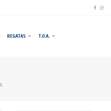
Facebo
Inst
REGATAS
T.O.A.
l.