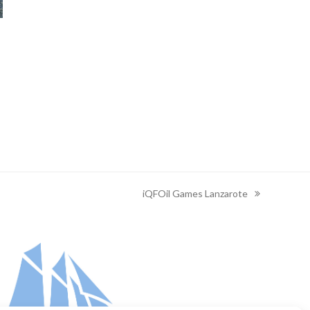
iQFOil Games Lanzarote
next
post: