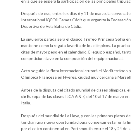
en la que se espera la participación de las principales tripula
Después de eso, entre los días 6 y 11 de marzo, la convocatori
International iQFOil Games Cádiz que organiza la Federación
Deportiva de Vela Bahía de Cádiz.
La siguiente parada será el clásico
Trofeo Princesa Sofía
en 
mantiene como la regata favorita de los olímpicos. La prueba
citas de mayor peso en el calendario. El equipo español, tanto
competición clave en la composición del equipo nacional.
Acto seguido la flota internacional cruzará el Mediterráneo para
Olímpica Francesa
en Hyeres, ciudad muy cercana a Marsella
Antes de la disputa del citado mundial de clases olímpicas, 
de Europa
de las clases ILCA 6 & 7, del 10 al 17 de marzo en I
Italia.
Después del mundial de La Haya, y con las primeras plazas de 
tendrán una nueva oportunidad para conseguir estar en la lí
por el cetro continental en Portsmouth entre el 18 y 24 de s