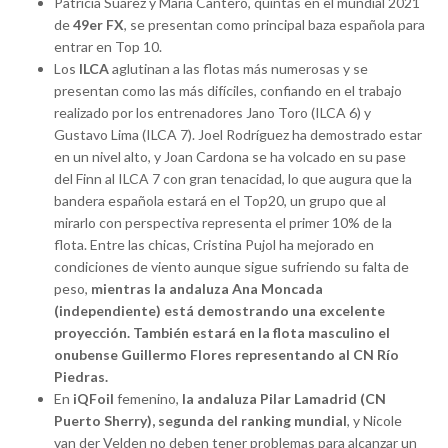
Patricia Suárez y María Cantero, quintas en el mundial 2021
de
49er FX
, se presentan como principal baza española para
entrar en Top 10.
Los
ILCA
aglutinan a las flotas más numerosas y se
presentan como las más difíciles, confiando en el trabajo
realizado por los entrenadores Jano Toro (ILCA 6) y
Gustavo Lima (ILCA 7). Joel Rodríguez ha demostrado estar
en un nivel alto, y Joan Cardona se ha volcado en su pase
del Finn al ILCA 7 con gran tenacidad, lo que augura que la
bandera española estará en el Top20, un grupo que al
mirarlo con perspectiva representa el primer 10% de la
flota. Entre las chicas, Cristina Pujol ha mejorado en
condiciones de viento aunque sigue sufriendo su falta de
peso,
mientras la andaluza Ana Moncada
(independiente) está demostrando una excelente
proyección.
También estará en la flota masculino el
onubense Guillermo Flores
representando al CN Río
Piedras.
En
iQFoil
femenino,
la andaluza Pilar Lamadrid (CN
Puerto Sherry), segunda del ranking mundial
, y Nicole
van der Velden no deben tener problemas para alcanzar un