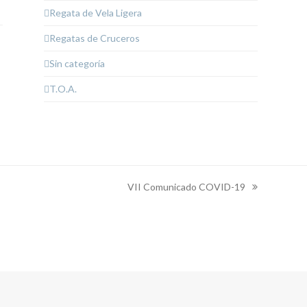
Regata de Vela Ligera
Regatas de Cruceros
Sin categoría
T.O.A.
VII Comunicado COVID-19
next
post: