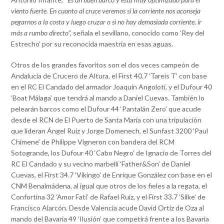
viento fuerte. En cuanto al cruce veremos si la corriente nos aconseja
pegarnos a la costa y luego cruzar o si no hay demasiada corriente, ir
más a rumbo directo
”, señala el sevillano, conocido como ‘Rey del
Estrecho’ por su reconocida maestría en esas aguas.
Otros de los grandes favoritos son el dos veces campeón de
Andalucía de Crucero de Altura, el First 40.7 ‘Tareis T’ con base
en el RC El Candado del armador Joaquín Angoloti, y el Dufour 40
‘Boat Málaga’ que tendrá al mando a Daniel Cuevas. También lo
pelearán barcos como el Dufour 44 ‘Pantalán Zero’ que acude
desde el RCN de El Puerto de Santa María con una tripulación
que lideran Ángel Ruiz y Jorge Domenech, el Sunfast 3200 ‘Paul
Chimene’ de Philippe Vigneron con bandera del RCM
Sotogrande, los Dufour 40 ‘Cabo Negro’ de Ignacio de Torres del
RC El Candado y su vecino marbellí ‘Father&Son’ de Daniel
Cuevas, el First 34.7 ‘Vikingo’ de Enrique González con base en el
CNM Benalmádena, al igual que otros de los fieles a la regata, el
Confortina 32 ‘Amor Fati’ de Rafael Ruiz, y el First 33.7 ‘Silke’ de
Francisco Alarcón. Desde Valencia acude David Ortiz de Oza al
mando del Bavaria 49 ‘Ilusión’ que competirá frente a los Bavaria