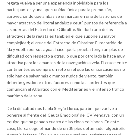
regata vuelva a ser una experiencia inolvidable para los
participantes y una oportunidad única para la promoción,
aprovechando que ambas se enmarcan en una de las zonas de
mayor atractivo del litoral andaluz y ceutí, puntos de referencia a
las puertas del Estrecho de Gibraltar. Sin duda uno de los
atractivos de la regata es también el que supone su mayor
complejidad; el cruce del Estrecho de Gibraltar. El recorrido de
ida y vuelta por sus aguas hace que la prueba tenga un plus de
dificultad con respecto a otras, lo que por otro lado la hace muy
atractiva para los amantes de la navegación a vela. El cruce entre
continentes es siempre un reto en el que las embarcaciones no
sólo han de salvar más o menos nudos de viento, también
deberán gestionar otros factores como las corrientes que
comunican el Atlántico con el Mediterráneo y el intenso tráfico
marítimo de la zona.
De la dificultad nos habla Sergio Llorca, patrón que vuelve a
ponerse al frente del ‘Ceuta Emociona’ del CV Vendaval con un
equipo que ha ganado cuatro de las cinco ediciones. En este
caso, Llorca coge el mando de un 38 pies del armador algecireño
Antonio Infante, “
Es un buen barco y está muy optimizado para el