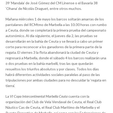
39 ‘Mandala’ de José Gómez del CM Linense o el Bavaria 38
‘Ohana’ de Nicolás Draguet, entre otros muchos.
Mañana miércoles 1 de mayo los barcos soltarán amarras de los
pantalanes del RCMtmo de Marbella a las 10:30 horas con rumbo
a Ceuta, donde se completará la primera prueba del campeonato
autonómico. Al día siguiente, el jueves día 2, las pruebas se
desarrollarán en la bahía de Ceuta y se llevará a cabo un primer
corte para reconocer a los ganadores de la primera parte de la
regata. El viernes 3 la flota abandonará la ciudad de Ceuta y
regresará a Marbella, donde el sábado 4 los barcos realizarán una
o dos pruebas en la bahía marbellí, tras las que quedarán
resueltos los triunfos absolutos y por clases. Todos los días
habrá diferentes actividades sociales paralelas al paso de las
tripulaciones por ambas ciudades para no descuidar la ‘regata en
tierra’.
La
VI Copa Intercontinental Marbella Ceuta
cuenta con la
organización del Club de Vela Vendaval de Ceuta, el Real Club
Náutico Cas de Ceuta, el Real Club Marítimo de Marbella y el
Puerto Deportivo de Marbella, así como con las Federaciones de