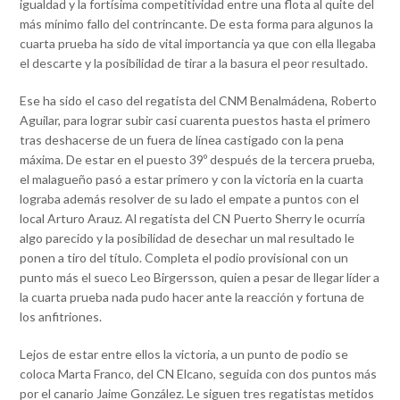
igualdad y la fortísima competitividad entre una flota al quite del
más mínimo fallo del contrincante. De esta forma para algunos la
cuarta prueba ha sido de vital importancia ya que con ella llegaba
el descarte y la posibilidad de tirar a la basura el peor resultado.
Ese ha sido el caso del regatista del CNM Benalmádena, Roberto
Aguilar, para lograr subir casi cuarenta puestos hasta el primero
tras deshacerse de un fuera de línea castigado con la pena
máxima. De estar en el puesto 39º después de la tercera prueba,
el malagueño pasó a estar primero y con la victoria en la cuarta
lograba además resolver de su lado el empate a puntos con el
local Arturo Arauz. Al regatista del CN Puerto Sherry le ocurría
algo parecido y la posibilidad de desechar un mal resultado le
ponen a tiro del título. Completa el podio provisional con un
punto más el sueco Leo Birgersson, quien a pesar de llegar líder a
la cuarta prueba nada pudo hacer ante la reacción y fortuna de
los anfitriones.
Lejos de estar entre ellos la victoria, a un punto de podio se
coloca Marta Franco, del CN Elcano, seguida con dos puntos más
por el canario Jaime González. Le siguen tres regatistas metidos