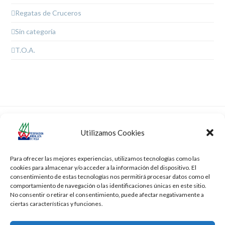
Regatas de Cruceros
Sin categoría
T.O.A.
VI Regata Ciudad del
VI Regata Ciudad del
Utilizamos Cookies
Puerto, Trofeo Excellence
Puerto, Trofeo Excellence
previous
next
Cup de Optimist.
Cup de Optimist
post:
post:
Para ofrecer las mejores experiencias, utilizamos tecnologías como las
cookies para almacenar y/o acceder a la información del dispositivo. El
consentimiento de estas tecnologías nos permitirá procesar datos como el
comportamiento de navegación o las identificaciones únicas en este sitio.
No consentir o retirar el consentimiento, puede afectar negativamente a
ciertas características y funciones.