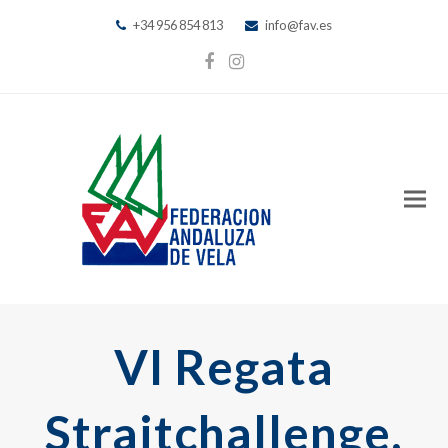
+34 956 854 813
info@fav.es
Facebook
Instagram
VI Regata
Straitchallenge,