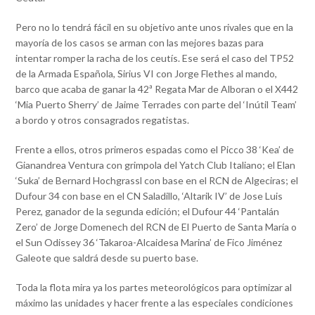
Pero no lo tendrá fácil en su objetivo ante unos rivales que en la
mayoría de los casos se arman con las mejores bazas para
intentar romper la racha de los ceutís. Ese será el caso del TP52
de la Armada Española, Sirius VI con Jorge Flethes al mando,
barco que acaba de ganar la 42ª Regata Mar de Alboran o el X442
‘Mia Puerto Sherry’ de Jaime Terrades con parte del ‘Inútil Team’
a bordo y otros consagrados regatistas.
Frente a ellos, otros primeros espadas como el Picco 38 ‘Kea’ de
Gianandrea Ventura con grimpola del Yatch Club Italiano; el Elan
‘Suka’ de Bernard Hochgrassl con base en el RCN de Algeciras; el
Dufour 34 con base en el CN Saladillo, ‘Altarik IV’ de Jose Luis
Perez, ganador de la segunda edición; el Dufour 44 ‘Pantalán
Zero’ de Jorge Domenech del RCN de El Puerto de Santa María o
el Sun Odissey 36 ‘Takaroa-Alcaidesa Marina’ de Fico Jiménez
Galeote que saldrá desde su puerto base.
Toda la flota mira ya los partes meteorológicos para optimizar al
máximo las unidades y hacer frente a las especiales condiciones