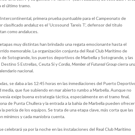
 el último tramo.
 Intercontinental, primera prueba puntuable para el Campeonato de
 clasificado andaluz es el ‘Ucosound Tareis T’, defensor del título
putan como andaluces.
 etapas muy distintas han brindado una regata emocionante hasta el
orrido memorable. La organización conjunta del Real Club Marítimo de
o de Sotogrande, los puertos deportivos de Marbella y Sotogrande, y las
 Destino 5 Estrellas, Ceuta Sí y
Cordia, Member of Futureal Group
cierra un
alendario nacional.
adas, se daba a las 12:45 horas en las inmediaciones del Puerto Deportiv
d media, que fue subiendo en mar abierto rumbo a Marbella. Aunque no
vesía exige buena estrategia táctica, especialmente en el tramo final,
ona de Punta Chullera y la entrada a la bahía de Marbella pueden ofrecer
a pericia de los equipos. Se trata de una etapa clave, más corta que las
on mínimos y cada maniobra cuenta.
e celebrará ya por la noche en las instalaciones del Real Club Marítimo