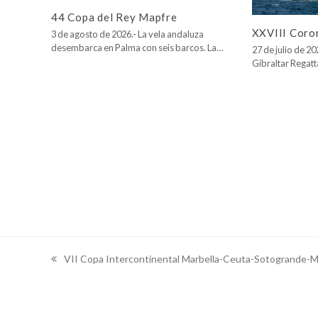
44 Copa del Rey Mapfre
XXVIII Coro
3 de agosto de 2026.- La vela andaluza
desembarca en Palma con seis barcos. La…
27 de julio de 2
Gibraltar Regatt
VII Copa Intercontinental Marbella-Ceuta-Sotogrande-M
previous
post: