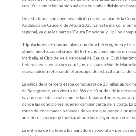
con 10. La emoción ha sido máxima en ambas divisiones hasta
De esta forma concluye una edición espectacular de la Copa
Andalucía de Crucero de Altura 2025. En este marco, el primer
regional, ya que los barcos ‘Ceuta Emociona’ y ‘Jipi’ no com
Tripulaciones de enorme nivel, una flota heterogénea y tres
último minuto, con el cruce del Estrecho como eje de un rec
Marbella, el Club de Vela Vendaval de Ceuta, el Club Marítim
federaciones andaluza y ceutí, junto al patrocinio de Marbella
nueva edición reforzando el prestigio de esta cita única del c
La salida de la tercera etapa compuesta de 25 millas aproxim
de Sotogrande, con viento del SW de 10 nudos de intensida
hay un cruce de canal como en las etapas anteriores, esta tra
donde las condiciones pueden cambiar cerca de la costa. La z
zonas de encalmadas o roladas de viento que ponen a prueba l
anteriores, pero muy táctica, donde los márgenes de error s
La entrega de trofeos a los ganadores absoluto y por clases s