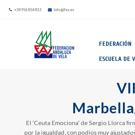
+34 956 854 813
info@fav.es
FEDERACIÓN
ESCUELA DE V
VI
Marbella
El ‘Ceuta Emociona’ de Sergio Llorca fir
por la igualdad, con podios muy ajustado