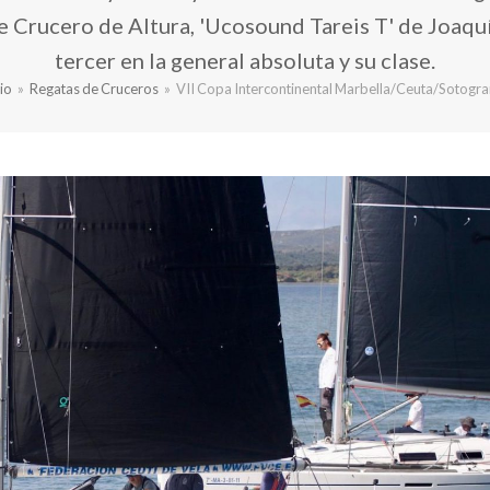
e Crucero de Altura, 'Ucosound Tareis T' de Joaqu
tercer en la general absoluta y su clase.
cio
»
Regatas de Cruceros
»
VII Copa Intercontinental Marbella/Ceuta/Sotogr