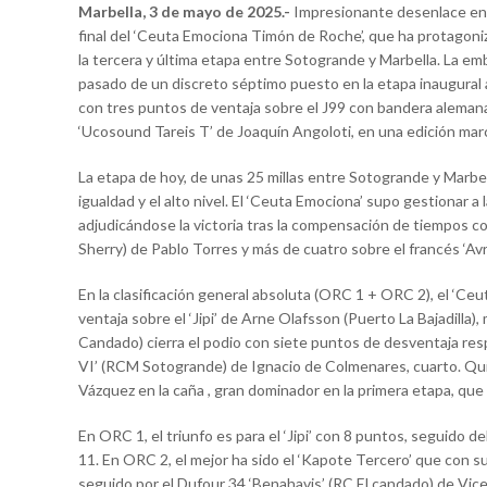
Marbella, 3 de mayo de 2025.-
Impresionante desenlace en
final del ‘Ceuta Emociona Timón de Roche’, que ha protagoni
la tercera y última etapa entre Sotogrande y Marbella. La em
pasado de un discreto séptimo puesto en la etapa inaugural a
con tres puntos de ventaja sobre el J99 con bandera alemana ‘
‘Ucosound Tareis T’ de Joaquín Angoloti, en una edición marcad
La etapa de hoy, de unas 25 millas entre Sotogrande y Marbell
igualdad y el alto nivel. El ‘Ceuta Emociona’ supo gestionar a
adjudicándose la victoria tras la compensación de tiempos 
Sherry) de Pablo Torres y más de cuatro sobre el francés ‘Avri
En la clasificación general absoluta (ORC 1 + ORC 2), el ‘
ventaja sobre el ‘Jipi’ de Arne Olafsson (Puerto La Bajadilla)
Candado) cierra el podio con siete puntos de desventaja respe
VI’ (RCM Sotogrande) de Ignacio de Colmenares, cuarto. Quin
Vázquez en la caña , gran dominador en la primera etapa, que 
En ORC 1, el triunfo es para el ‘Jipi’ con 8 puntos, seguido
11. En ORC 2, el mejor ha sido el ‘Kapote Tercero’ que con s
seguido por el Dufour 34 ‘Benahavis’ (RC El candado) de Vicen