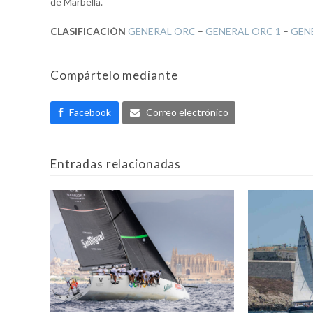
de Marbella.
CLASIFICACIÓN
GENERAL ORC
–
GENERAL ORC 1
–
GEN
Compártelo mediante
Facebook
Correo electrónico
Entradas relacionadas