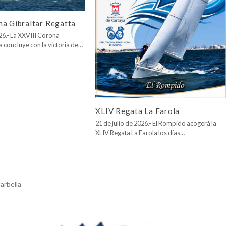
na Gibraltar Regatta
026.- La XXVIII Corona
a concluye con la victoria de…
XLIV Regata La Farola
21 de julio de 2026.- El Rompido acogerá la
XLIV Regata La Farola los días…
arbella