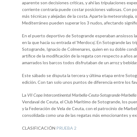
aparente son decisiones críticas, y ahí las tripulaciones ex
corriente contraria puede costar posiciones valiosas. Con pon
más técnicas y alejadas de la costa. Aparte la meteorología, o
Mediterráneo pueden superar los 3 nudos, afectando signific
En el puerto deportivo de Sotogrande esperaban ansiosos la l
en la que hacía su entrada el ‘Merdocq’. En Sotogrande las tr
Sotogrande, Ignacio de Colmenares, quien en su doble condic
artífice de la modificación de la regata con respecto a años
amarrados los barcos todos disfrutaban de un arroz y bebidas, y
Este sábado se disputa la tercera y última etapa entre Sotog
edición. Con tan solo unos puntos de diferencia entre los fav
La
VII Copa Intercontinental Marbella-Ceuta-Sotogrande-Marbella
Vendaval de Ceuta, el Club Marítimo de Sotogrande, los puer
y la Federación de Vela de Ceuta, con el patrocinio de Marbel
consolidada como una de las regatas más emocionantes y ex
CLASIFICACIÓN
PRUEBA 2