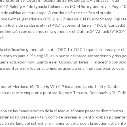
 el Grand Surprise ‘Ceuta Emociona’ de Sergio Llorca (CV Vendaval), que
eil 42 ‘Solerig VI’ de Ignacio Colmenares (RCM Sotogrande), y el Pogo 40
o de calidad en esta etapa. A continuación se clasificó el propio
e José Gómez, ganador en ORC 2, el 37 pies del CN Puerto Sherry ‘Kapote
 la lucha de su clase, el First 40.7 ‘Ucosound Tareis T’ (RC El Candado)
tiene aún con opciones en la general, y el Dufour 34 ‘Al Tarik IV’ (CDN
ría.
la clasificación general absoluta (ORC 1 + ORC 2) queda liderada por el
 puesto es para el ‘Solerig VI’, a un punto del barco santanderino y dos po
uena actuación hoy. Quinto es el ‘Ucosound Tareis T’, al acecho con solo
co puntos entre los cinco primeros asegura una final apasionante este
 por el ‘Merdocq’ (6), ‘Solerig VI’ (7), ‘Ucosound Tareis T’ (8) y ‘Ceuta
s barcos que le empatan a puntos: ‘Kapote Tercero’, ‘Benahavis’ y ‘Al Tarik
 daba en las inmediaciones de la ciudad autónoma pasados diez minutos
intensidad. Después y tal y como se preveía, el viento rolaba a poniente 
ección del lado del Estrecho, el momento del cruce y la gestión del viento