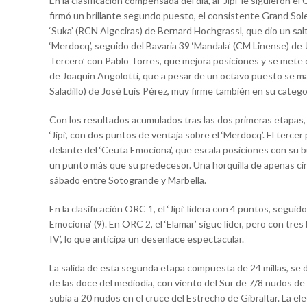
En la clasificación compensada del día, al ‘Jipi’ le siguieron
firmó un brillante segundo puesto, el consistente Grand Sol
‘Suka’ (RCN Algeciras) de Bernard Hochgrassl, que dio un salt
‘Merdocq’, seguido del Bavaria 39 ‘Mandala’ (CM Linense) d
Tercero’ con Pablo Torres, que mejora posiciones y se mete en
de Joaquín Angolotti, que a pesar de un octavo puesto se man
Saladillo) de José Luis Pérez, muy firme también en su catego
Con los resultados acumulados tras las dos primeras etapas, 
‘Jipi’, con dos puntos de ventaja sobre el ‘Merdocq’. El tercer
delante del ‘Ceuta Emociona’, que escala posiciones con su b
un punto más que su predecesor. Una horquilla de apenas cin
sábado entre Sotogrande y Marbella.
En la clasificación ORC 1, el ‘Jipi’ lidera con 4 puntos, seguido
Emociona’ (9). En ORC 2, el ‘Elamar’ sigue líder, pero con tre
IV’, lo que anticipa un desenlace espectacular.
La salida de esta segunda etapa compuesta de 24 millas, se
de las doce del mediodía, con viento del Sur de 7/8 nudos de 
subía a 20 nudos en el cruce del Estrecho de Gibraltar. La el