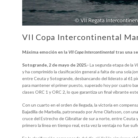
VII Copa Intercontinental M
Máxima emoción en la
VII Copa Intercontinental
tras una se
Sotogrande, 2 de mayo de 2025.-
La segunda etapa de la
V
y ha comprimido la clasificación general a falta de una sola jo
entre Ceuta y Sotogrande, desbancando del liderato al 61 pie
para mantener el primer puesto, superado hoy por cuatro bar
clases ORC 1 y ORC 2, lo que garantiza un final vibrante est
Con un cuarto en el orden de llegada, la victoria en compens
Bajadilla de Marbella, patroneado por Arne Olafsson, con una
cruce del Estrecho de Gibraltar de sur a norte, entre Ceuta 
primero la línea en tiempo real, esta vez la ventaja no fue suf