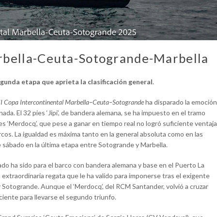
arbella-Ceuta-Sotogrande-Marbella
gunda etapa que aprieta la clasificación general
.
II Copa Intercontinental Marbella–Ceuta–Sotogrande
ha disparado la emoción
rnada. El 32 pies ‘Jipi’, de bandera alemana, se ha impuesto en el tramo
s ‘Merdocq’, que pese a ganar en tiempo real no logró suficiente ventaja
cos. La igualdad es máxima tanto en la general absoluta como en las
e sábado en la última etapa entre Sotogrande y Marbella.
ado ha sido para el barco con bandera alemana y base en el Puerto La
 extraordinaria regata que le ha valido para imponerse tras el exigente
y Sotogrande. Aunque el ‘Merdocq’, del RCM Santander, volvió a cruzar
iciente para llevarse el segundo triunfo.