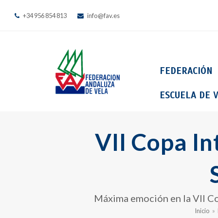
+34 956 854 813
info@fav.es
FEDERACIÓN
ESCUELA DE V
VII Copa I
Máxima emoción en la VII Cop
Inicio
»