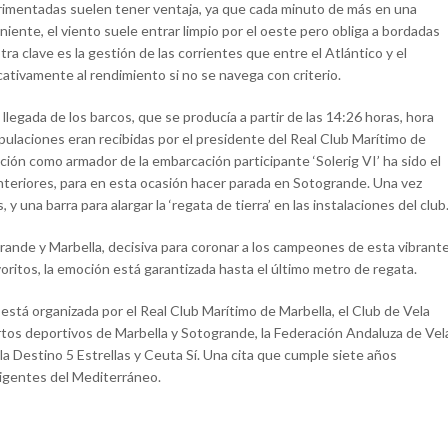
perimentadas suelen tener ventaja, ya que cada minuto de más en una
iente, el viento suele entrar limpio por el oeste pero obliga a bordadas
tra clave es la gestión de las corrientes que entre el Atlántico y el
ativamente al rendimiento si no se navega con criterio.
legada de los barcos, que se producía a partir de las 14:26 horas, hora
ipulaciones eran recibidas por el presidente del Real Club Marítimo de
ión como armador de la embarcación participante ‘Solerig VI’ ha sido el
 anteriores, para en esta ocasión hacer parada en Sotogrande. Una vez
 una barra para alargar la ‘regata de tierra’ en las instalaciones del club
rande y Marbella, decisiva para coronar a los campeones de esta vibrant
oritos, la emoción está garantizada hasta el último metro de regata.
está organizada por el Real Club Marítimo de Marbella, el Club de Vela
tos deportivos de Marbella y Sotogrande, la Federación Andaluza de Vel
la Destino 5 Estrellas y Ceuta Sí. Una cita que cumple siete años
igentes del Mediterráneo.