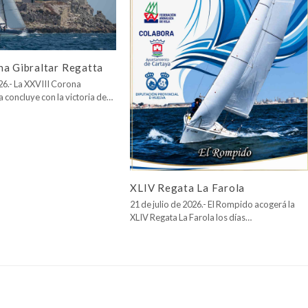
na Gibraltar Regatta
026.- La XXVIII Corona
a concluye con la victoria de…
XLIV Regata La Farola
21 de julio de 2026.- El Rompido acogerá la
XLIV Regata La Farola los días…