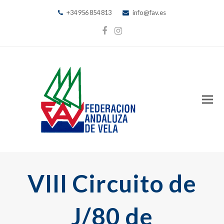
+34 956 854 813
info@fav.es
Facebook
Instagram
VIII Circuito de
J/80 de