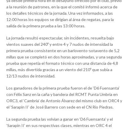
ya desde primera hora en el desayuno ofrecido por el club, previo
a la reunión de patrones, en la que el comité informó acerca de
los detalles técnicos de la jornada. Una vez informados, a las
12:00 horas los equipos se dirigían al área de regatas, para la
salida de la primera prueba a las 13:00 horas.
La jornada resultó espectacular, sin incidentes, resuelta bajo
vientos suaves del 240º y entre 4 y 7 nudos de intensidad la
primera prueba consistente en un barlovento-sotavento de 5,2
millas que se completó en dos horas aproximadas, y una segunda
prueba que repetía el formato técnico con una distancia de 4,8
millas, más divertida gracias a un viento del 210º que subía a
12/13 nudos de intensidad.
Los ganadores de la primera prueba fueron el de ‘D6 Fuensanta’
con Félix Sanz en la caña y bandera del RCMT Punta Umbría en
ORC3, el ‘Cambria’ de Antonio Álvarez del mismo club en ORC4 y
el ‘Sarapin II’ de José Barrero con sede en el CN Río Piedras.
La segunda prueba las volvían a ganar en ‘D6 Fuensanta’ y el
‘Sarapin II’ en sus respectivas clases, mientras en ORC 4 el