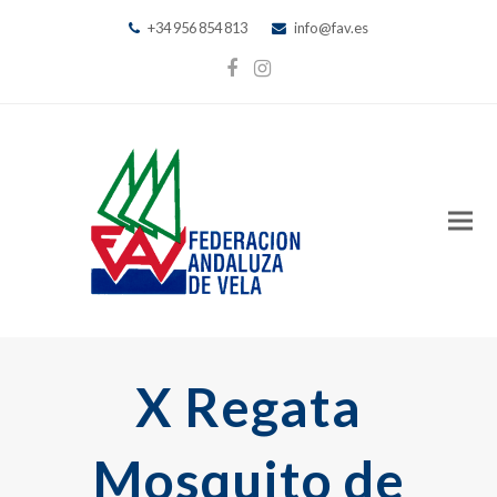
+34 956 854 813
info@fav.es
Facebook
Instagram
X Regata
Mosquito de