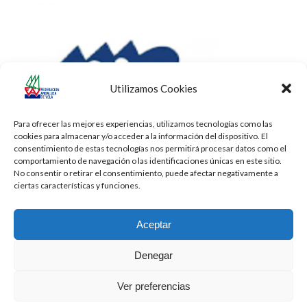
Utilizamos Cookies
Para ofrecer las mejores experiencias, utilizamos tecnologías como las
cookies para almacenar y/o acceder a la información del dispositivo. El
consentimiento de estas tecnologías nos permitirá procesar datos como el
comportamiento de navegación o las identificaciones únicas en este sitio.
No consentir o retirar el consentimiento, puede afectar negativamente a
ciertas características y funciones.
Aceptar
Denegar
Todos los derechos reservados -
Privacidad
-
Aviso Legal
-
Cookies
Ver preferencias
2026 - Diseñado por
iBlue - Tecnología Informática