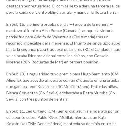
destacan por regularidad. El comité llegó a dar una tercera salida
pero la caída del viento obligó a anular y mandar la flota a tierra.
En Sub 16, la primera prueba del día —tercera de la general—
mantuvo al frente a Alba Ponce (Canarias), aunque la victoria
parcial fue para Adolfo de Valenzuela (CM Almería) tras un
recorrido impecable del almeriense. El triunfo del andaluz lo aupó
hasta la segunda plaza tras José de Linares (RC El Candado), que
se colocaba líder provisional entre los chicos, con Gonzalo
Moreno (RCN Roquetas de Mar) en tercera posición.
En Sub 13, la regularidad tuvo premio para Hugo Sarmiento (CM
Almería), que accedió al liderato con un 6º puesto en una prueba
que ganaba Leon Kolasinski (RC Mediterráneo). Entre las niñas,
Blanca Cervantes (CN Sevilla) adelantaba a Petra Murube (CN
Sevilla) con tres puntos de ventaja.
En Sub 11, Leo Ortego (CM Fuengirola) asumía el liderato por un
solo punto sobre Pablo Rivas (Melilla), mientras que Kaja
Kolasinska (CNM Benalmádena) mantenía su dominio entre las