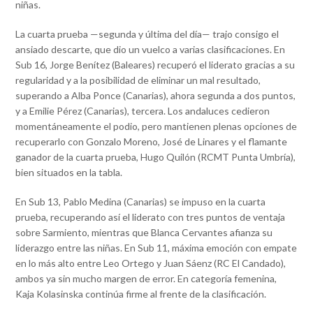
niñas.
La cuarta prueba —segunda y última del día— trajo consigo el
ansiado descarte, que dio un vuelco a varias clasificaciones. En
Sub 16, Jorge Benítez (Baleares) recuperó el liderato gracias a su
regularidad y a la posibilidad de eliminar un mal resultado,
superando a Alba Ponce (Canarias), ahora segunda a dos puntos,
y a Emilie Pérez (Canarias), tercera. Los andaluces cedieron
momentáneamente el podio, pero mantienen plenas opciones de
recuperarlo con Gonzalo Moreno, José de Linares y el flamante
ganador de la cuarta prueba, Hugo Quilón (RCMT Punta Umbría),
bien situados en la tabla.
En Sub 13, Pablo Medina (Canarias) se impuso en la cuarta
prueba, recuperando así el liderato con tres puntos de ventaja
sobre Sarmiento, mientras que Blanca Cervantes afianza su
liderazgo entre las niñas. En Sub 11, máxima emoción con empate
en lo más alto entre Leo Ortego y Juan Sáenz (RC El Candado),
ambos ya sin mucho margen de error. En categoría femenina,
Kaja Kolasinska continúa firme al frente de la clasificación.