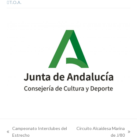
T.O.A.
Campeonato Interclubes del
Circuito Alcaidesa Marina
previous
next
Estrecho
de J/80