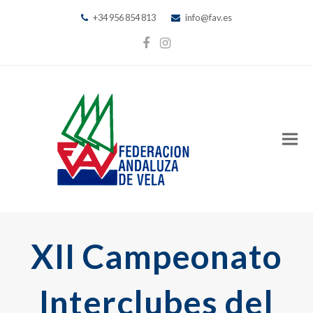
+34 956 854 813
info@fav.es
Facebook
Instagram
XII Campeonato
Interclubes del