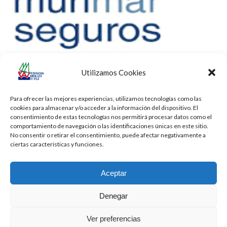
Utilizamos Cookies
Para ofrecer las mejores experiencias, utilizamos tecnologías como las
cookies para almacenar y/o acceder a la información del dispositivo. El
consentimiento de estas tecnologías nos permitirá procesar datos como el
comportamiento de navegación o las identificaciones únicas en este sitio.
No consentir o retirar el consentimiento, puede afectar negativamente a
ciertas características y funciones.
Aceptar
Denegar
Todos los derechos reservados -
Privacidad
-
Aviso Legal
-
Cookies
Ver preferencias