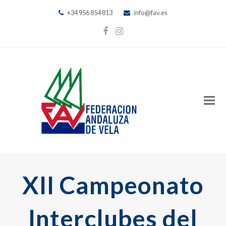
+34 956 854 813
info@fav.es
Facebook
Instagram
XII Campeonato
Interclubes del