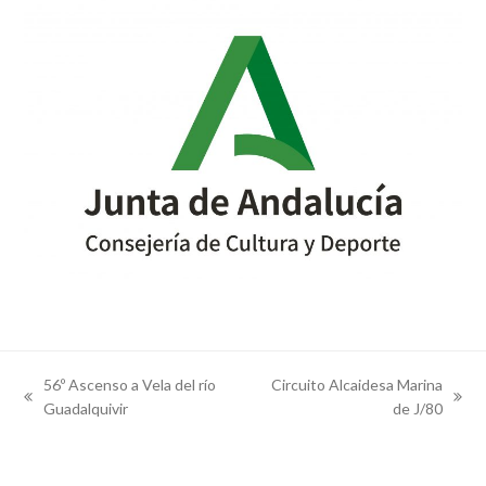
56º Ascenso a Vela del río
Circuito Alcaidesa Marina
previous
next
Guadalquivir
de J/80
post:
post: