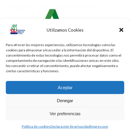
Utilizamos Cookies
Para ofrecer las mejores experiencias, utilizamos tecnologías como las
cookies para almacenar y/o acceder a la información del dispositivo. El
consentimiento de estas tecnologías nos permitirá procesar datos como el
comportamiento de navegación o las identificaciones únicas en este sitio.
No consentir o retirar el consentimiento, puede afectar negativamente a
ciertas características y funciones.
Aceptar
Denegar
Todos los derechos reservados -
Privacidad
-
Aviso Legal
-
Cookies
Ver preferencias
2026 - Diseñado por
iBlue - Tecnología Informática
Política de cookies
Declaración de privacidad
Impressum