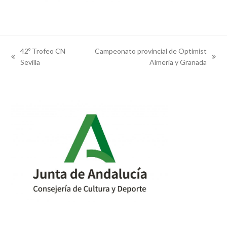
42º Trofeo CN
Campeonato provincial de Optimist
previous
next
Sevilla
Almería y Granada
post:
post: