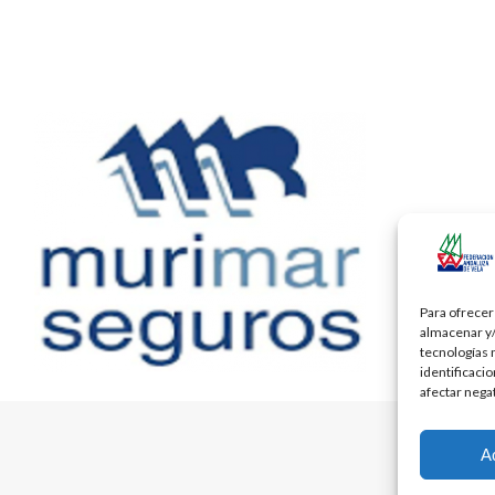
Para ofrecer
almacenar y/
tecnologías 
identificaci
afectar nega
A