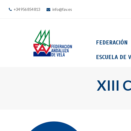
+34 956 854 813
info@fav.es
FEDERACIÓN
ESCUELA DE V
XIII