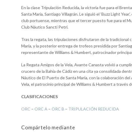
En la clase Tripulación Reducida, la victoria fue para el Bren
Santa María, Santiago Villagrán. Le siguió el ‘Buzz Light Year’
club portuense, mientras que el tercer puesto fue para el M
Club Náutico Sancti Petri.
Tras la regata, las tripulaciones disfrutaron de la tradiciona
María, y la posterior entrega de trofeos presidida por Santi
representante de Williams & Humbert, patrocinador principal
La Regata Amigos de la Vela, Avante Canasta volvió a cumplir 
crucero de la Bahía de Cádiz en una cita ya consolidada dentr
Náutico de El Puerto de Santa María, con la colaboración de
Vela, el patrocinio principal de Williams & Humbert a través
CLASIFICACIONES
ORC
–
ORC A
–
ORC B
–
TRIPULACIÓN REDUCIDA
Compártelo mediante