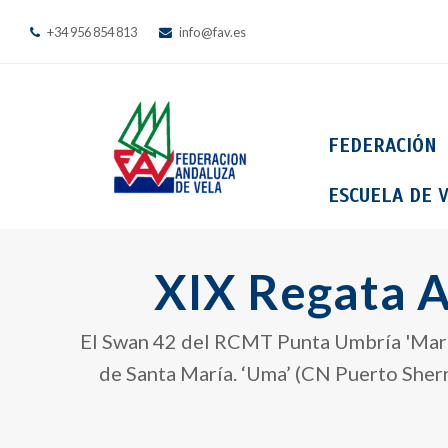
+34 956 854 813
info@fav.es
FEDERACIÓN
ESCUELA DE V
XIX Regata A
El Swan 42 del RCMT Punta Umbría 'Mar A
de Santa María. ‘Uma’ (CN Puerto Sherry