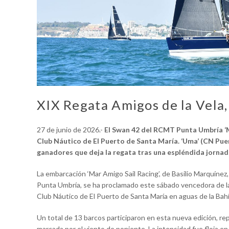
XIX Regata Amigos de la Vela
27 de junio de 2026.-
El Swan 42 del RCMT Punta Umbría ‘Ma
Club Náutico de El Puerto de Santa María. ‘Uma’ (CN Puer
ganadores que deja la regata tras una espléndida jornada
La embarcación ‘Mar Amigo Sail Racing’, de Basilio Marquínez,
Punta Umbría, se ha proclamado este sábado vencedora de la
Club Náutico de El Puerto de Santa María en aguas de la Bahí
Un total de 13 barcos participaron en esta nueva edición, re
marcada por el viento de poniente. La intensidad fue floja e