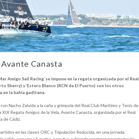
, Avante Canasta
r Amigo Sail Racing’ se impone en la regata organizada por el Real
to Sherry) y ‘Estero Blanco (RCN de El Puerto) son los otros
 en la bahía gaditana.
 con Nacho Zalvide a la caña y grímpola del Real Club Marítimo y Tenis de
 XIX Regata Amigos de la Vela, Avante Canasta, organizada por el Real
a de Cádiz.
partidos en las clases ORC y Tripulación Reducida, en una jornada
n la salida, con unos 5 nudos, pero fue subiendo progresivamente hasta