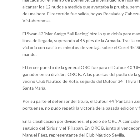
alcanzar los 12 nudos a medida que avanzaba la prueba, permi
de una hora. El recorrido fue salida, boyas Recalada y Cabezuel
Vistahermosa.
El Swan 42 ‘Mar Amigo Sail Racing’ hizo lo que debía para man
línea de llegada, superando al 45 pies de la Armada. Tras la
victoria con casi tres minutos de ventaja sobre el Corel 45 ‘S
mando.
El tercer puesto de la general ORC fue para el Dufour 40 ‘UM
ganador en su división, ORC B. A las puertas del podio de la ge
vecino Club Náutico de Rota, seguido del Dufour 34 ‘Thyra II
Santa María.
Por su parte el defensor del título, el Dufour 44 ‘Pantalán Z
portuense, no pudo repetir la victoria de la pasada edición y 
En la clasificación por divisiones, el podio de ORC A coincide 
seguido del ‘Sirius’ y el ‘Pillaban’. En ORC B, junto al vencedo
Manuel Páez, representante del Club Náutico Sevilla.