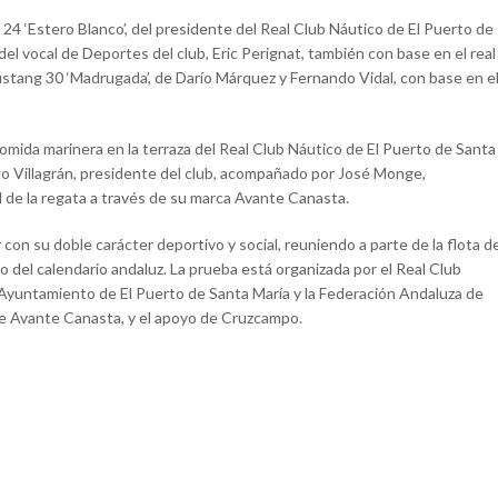
ta 24 ‘Estero Blanco’, del presidente del Real Club Náutico de El Puerto de
, del vocal de Deportes del club, Eric Perignat, también con base en el real
ustang 30 ‘Madrugada’, de Darío Márquez y Fernando Vidal, con base en e
l comida marinera en la terraza del Real Club Náutico de El Puerto de Santa
ago Villagrán, presidente del club, acompañado por José Monge,
 de la regata a través de su marca Avante Canasta.
con su doble carácter deportivo y social, reuniendo a parte de la flota d
o del calendario andaluz. La prueba está organizada por el Real Club
l Ayuntamiento de El Puerto de Santa María y la Federación Andaluza de
 de Avante Canasta, y el apoyo de Cruzcampo.