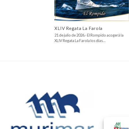
XLIV Regata La Farola
21 de julio de 2026.- El Rompido acogerá la
XLIV Regata La Farola los días…