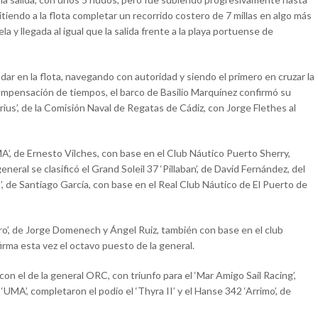
tiendo a la flota completar un recorrido costero de 7 millas en algo más
a y llegada al igual que la salida frente a la playa portuense de
dar en la flota, navegando con autoridad y siendo el primero en cruzar la
 compensación de tiempos, el barco de Basilio Marquínez confirmó su
irius’, de la Comisión Naval de Regatas de Cádiz, con Jorge Flethes al
A’, de Ernesto Vilches, con base en el Club Náutico Puerto Sherry,
neral se clasificó el Grand Soleil 37 ‘Pillaban’, de David Fernández, del
’, de Santiago García, con base en el Real Club Náutico de El Puerto de
ero’, de Jorge Domenech y Ángel Ruiz, también con base en el club
firma esta vez el octavo puesto de la general.
con el de la general ORC, con triunfo para el ‘Mar Amigo Sail Racing’,
r ‘UMA’, completaron el podio el ‘Thyra II’ y el Hanse 342 ‘Arrimo’, de