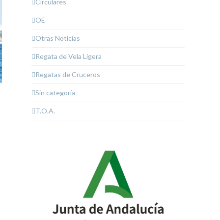
Circulares
OE
Otras Noticias
Regata de Vela Ligera
Regatas de Cruceros
Sin categoría
T.O.A.