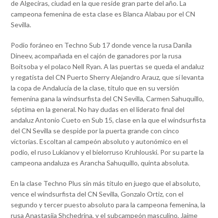
de Algeciras, ciudad en la que reside gran parte del año. La
campeona femenina de esta clase es Blanca Alabau por el CN
Sevilla.
Podio foráneo en Techno Sub 17 donde vence la rusa Danila
Dineev, acompañada en el cajón de ganadores por la rusa
Boitsoba y el polaco Nell Ryan. A las puertas se queda el andaluz
y regatista del CN Puerto Sherry Alejandro Arauz, que sí levanta
la copa de Andalucía de la clase, título que en su versión
femenina gana la windsurfista del CN Sevilla, Carmen Sahuquillo,
séptima en la general. No hay dudas en el liderato final del
andaluz Antonio Cueto en Sub 15, clase en la que el windsurfista
del CN Sevilla se despide por la puerta grande con cinco
victorias. Escoltan al campeón absoluto y autonómico en el
podio, el ruso Lukianov y el bielorruso Kruhlouski. Por su parte la
campeona andaluza es Arancha Sahuquillo, quinta absoluta.
En la clase Techno Plus sin más título en juego que el absoluto,
vence el windsurfista del CN Sevilla, Gonzalo Ortiz, con el
segundo y tercer puesto absoluto para la campeona femenina, la
rusa Anastasiia Shchedrina, y el subcampeón masculino, Jaime