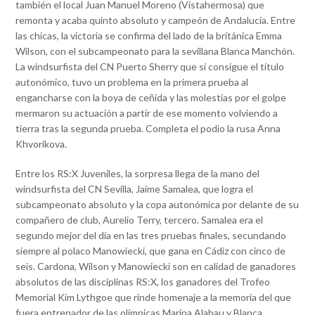
también el local Juan Manuel Moreno (Vistahermosa) que
remonta y acaba quinto absoluto y campeón de Andalucía. Entre
las chicas, la victoria se confirma del lado de la británica Emma
Wilson, con el subcampeonato para la sevillana Blanca Manchón.
La windsurfista del CN Puerto Sherry que sí consigue el título
autonómico, tuvo un problema en la primera prueba al
engancharse con la boya de ceñida y las molestias por el golpe
mermaron su actuación a partir de ese momento volviendo a
tierra tras la segunda prueba. Completa el podio la rusa Anna
Khvorikova.
Entre los RS:X Juveniles, la sorpresa llega de la mano del
windsurfista del CN Sevilla, Jaime Samalea, que logra el
subcampeonato absoluto y la copa autonómica por delante de su
compañero de club, Aurelio Terry, tercero. Samalea era el
segundo mejor del día en las tres pruebas finales, secundando
siempre al polaco Manowiecki, que gana en Cádiz con cinco de
seis. Cardona, Wilson y Manowiecki son en calidad de ganadores
absolutos de las disciplinas RS:X, los ganadores del Trofeo
Memorial Kim Lythgoe que rinde homenaje a la memoria del que
fuera entrenador de las olímpicas Marina Alabau y Blanca