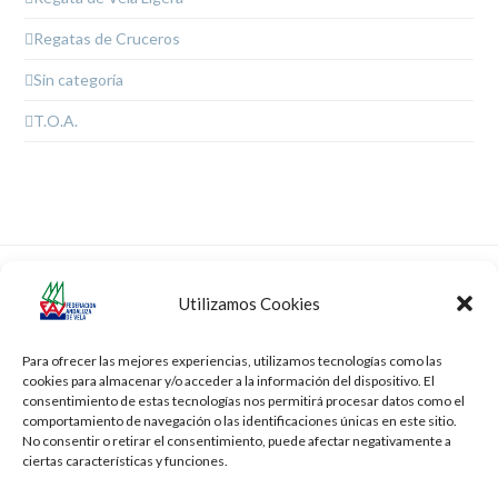
Regatas de Cruceros
Sin categoría
T.O.A.
XVI Regata de Año
VI Regata Ciudad del Puerto,
Utilizamos Cookies
Nuevo, XI Memorial Kim
Trofeo Excellence Cup de
previous
next
Lythgoe
Optimist
post:
post:
Para ofrecer las mejores experiencias, utilizamos tecnologías como las
cookies para almacenar y/o acceder a la información del dispositivo. El
consentimiento de estas tecnologías nos permitirá procesar datos como el
comportamiento de navegación o las identificaciones únicas en este sitio.
No consentir o retirar el consentimiento, puede afectar negativamente a
ciertas características y funciones.