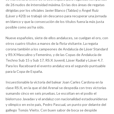
de 26 nudos de intensidad máxima. En las dos áreas de regatas
dirigidas por los oficiales Javier Blanco (Tablas) y Ángel Ruiz
(Láser y 420) se trabajó sin descanso para recuperar una jornada
en blanco y que la consecución de los títulos fuera la más justa
posible como así ha sido.
Nueve españoles, siete de ellos andaluces, se cuelgan el oro, con
otros cuatro títulos a manos de la flota visitante. La regata
corona también a los campeones de Andalucía de Láser Standard
y RS:X Masculino y Femenino, y de las Copas de Andalucía de
Techno Sub 15 y Sub 17, RS:X Juvenil, Láser Radial y Láser 4.7.
Para los Raceboard el evento andaluz era el segundo puntuable
para la Copa de España.
Incuestionable la victoria del balear Joan Carles Cardona en la
clase RS:X, en la que el del Arenal se despedía con tres victorias
sumando cinco en seis pruebas. Le escoltan en el podio el
bielorruso Javadav y el andaluz con nacionalidad estadounidense
y olímpico en este país, Pedro Pascual, un punto por delante del
gallego Tomás Vieito. Con buen sabor de boca se despide