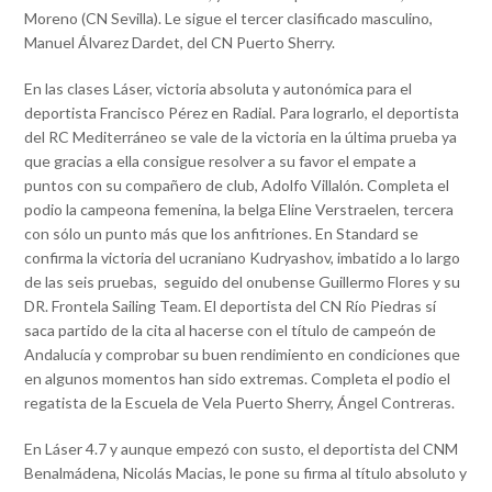
Moreno (CN Sevilla). Le sigue el tercer clasificado masculino,
Manuel Álvarez Dardet, del CN Puerto Sherry.
En las clases Láser, victoria absoluta y autonómica para el
deportista Francisco Pérez en Radial. Para lograrlo, el deportista
del RC Mediterráneo se vale de la victoria en la última prueba ya
que gracias a ella consigue resolver a su favor el empate a
puntos con su compañero de club, Adolfo Villalón. Completa el
podio la campeona femenina, la belga Eline Verstraelen, tercera
con sólo un punto más que los anfitriones. En Standard se
confirma la victoria del ucraniano Kudryashov, imbatido a lo largo
de las seis pruebas, seguido del onubense Guillermo Flores y su
DR. Frontela Sailing Team. El deportista del CN Río Piedras sí
saca partido de la cita al hacerse con el título de campeón de
Andalucía y comprobar su buen rendimiento en condiciones que
en algunos momentos han sido extremas. Completa el podio el
regatista de la Escuela de Vela Puerto Sherry, Ángel Contreras.
En Láser 4.7 y aunque empezó con susto, el deportista del CNM
Benalmádena, Nicolás Macias, le pone su firma al título absoluto y