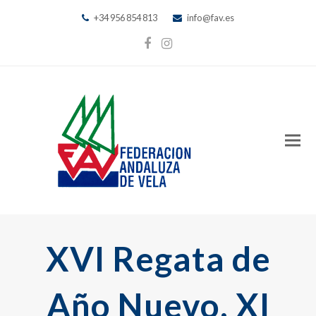
+34 956 854 813
info@fav.es
Facebook
Instagram
XVI Regata de
Año Nuevo, XI