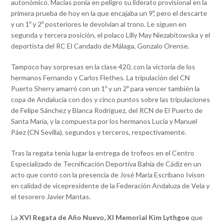
autonómico. Macias ponía en peligro su liderato provisional en la
primera prueba de hoy en la que encajaba un 9º, pero el descarte
y un 1º y 2º posteriores le devolvían al trono. Le siguen en
segunda y tercera posición, el polaco Lilly May Niezabitowska y el
deportista del RC El Candado de Málaga, Gonzalo Orense.
Tampoco hay sorpresas en la clase 420, con la victoria de los
hermanos Fernando y Carlos Flethes. La tripulación del CN
Puerto Sherry amarró con un 1º y un 2º para vencer también la
copa de Andalucía con dos y cinco puntos sobre las tripulaciones
de Felipe Sánchez y Blanca Rodríguez, del RCN de El Puerto de
Santa María, y la compuesta por los hermanos Lucía y Manuel
Páez (CN Sevilla), segundos y terceros, respectivamente.
Tras la regata tenía lugar la entrega de trofeos en el Centro
Especializado de Tecnificación Deportiva Bahía de Cádiz en un
acto que contó con la presencia de José María Escribano Ivison
en calidad de vicepresidente de la Federación Andaluza de Vela y
el tesorero Javier Mantas.
La
XVI Regata de Año Nuevo, XI Memorial Kim Lythgoe
que