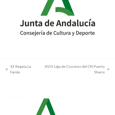
42 Regata La
XVIII Liga de Cruceros del CN Puerto
previous
next
Farola
Sherry
post:
post: