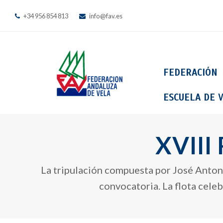
+34 956 854 813
info@fav.es
FEDERACIÓN
ESCUELA DE V
XVIII
La tripulación compuesta por José Antoni
convocatoria. La flota cele