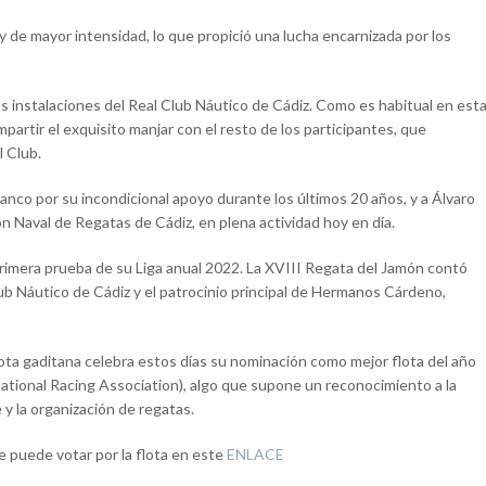
 de mayor intensidad, lo que propició una lucha encarnizada por los
as instalaciones del Real Club Náutico de Cádiz. Como es habitual en est
mpartir el exquisito manjar con el resto de los participantes, que
 Club.
nco por su incondicional apoyo durante los últimos 20 años, y a Álvaro
ón Naval de Regatas de Cádiz, en plena actividad hoy en día.
 primera prueba de su Liga anual 2022. La XVIII Regata del Jamón contó
lub Náutico de Cádiz y el patrocinio principal de Hermanos Cárdeno,
a flota gaditana celebra estos días su nominación como mejor flota del año
national Racing Association), algo que supone un reconocimiento a la
 y la organización de regatas.
e puede votar por la flota en este
ENLACE