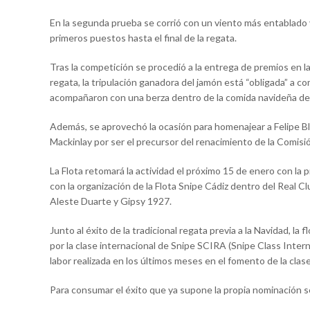
En la segunda prueba se corrió con un viento más entablado y
primeros puestos hasta el final de la regata.
Tras la competición se procedió a la entrega de premios en l
regata, la tripulación ganadora del jamón está “obligada” a co
acompañaron con una berza dentro de la comida navideña del
Además, se aprovechó la ocasión para homenajear a Felipe Bla
Mackinlay por ser el precursor del renacimiento de la Comisi
La Flota retomará la actividad el próximo 15 de enero con la
con la organización de la Flota Snipe Cádiz dentro del Real C
Aleste Duarte y Gipsy 1927.
Junto al éxito de la tradicional regata previa a la Navidad, l
por la clase internacional de Snipe SCIRA (Snipe Class Inter
labor realizada en los últimos meses en el fomento de la clase
Para consumar el éxito que ya supone la propia nominación s