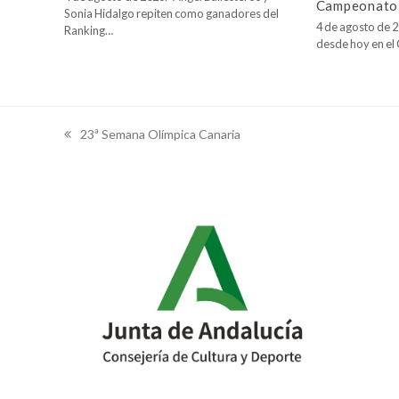
Campeonato 
Sonia Hidalgo repiten como ganadores del
4 de agosto de 2
Ranking…
desde hoy en e
23ª Semana Olímpica Canaria
previous
post: