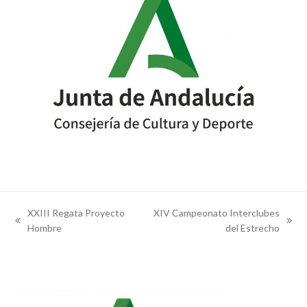
XXIII Regata Proyecto
XIV Campeonato Interclubes
previous
next
Hombre
del Estrecho
post:
post: