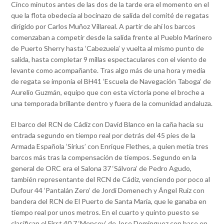
Cinco minutos antes de las dos de la tarde era el momento en el
que la flota obedecía al bocinazo de salida del comité de regatas
dirigido por Carlos Muñoz Villareal. A partir de ahí los barcos
comenzaban a competir desde la salida frente al Pueblo Marinero
de Puerto Sherry hasta ‘Cabezuela’ y vuelta al mismo punto de
salida, hasta completar 9 millas espectaculares con el viento de
levante como acompañante. Tras algo más de una hora y media
de regata se imponía el BH41 ‘Escuela de Navegación Taboga’ de
Aurelio Guzmán, equipo que con esta victoria pone el broche a
una temporada brillante dentro y fuera de la comunidad andaluza.
El barco del RCN de Cádiz con David Blanco en la caña hacía su
entrada segundo en tiempo real por detrás del 45 pies de la
Armada Española ‘Sirius’ con Enrique Flethes, a quien metía tres
barcos más tras la compensación de tiempos. Segundo en la
general de ORC era el Salona 37 ‘Sálvora’ de Pedro Agudo,
también representante del RCN de Cádiz, venciendo por poco al
Dufour 44 ‘Pantalán Zero’ de Jordi Domenech y Ángel Ruiz con
bandera del RCN de El Puerto de Santa María, que le ganaba en
tiempo real por unos metros. En el cuarto y quinto puesto se
clasifican el First 40.7 ‘Mencey’ de Jose Domínguez con base en