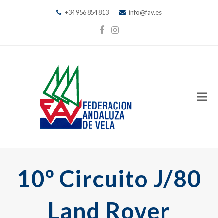
+34 956 854 813
info@fav.es
Facebook
Instagram
10º Circuito J/80
Land Rover