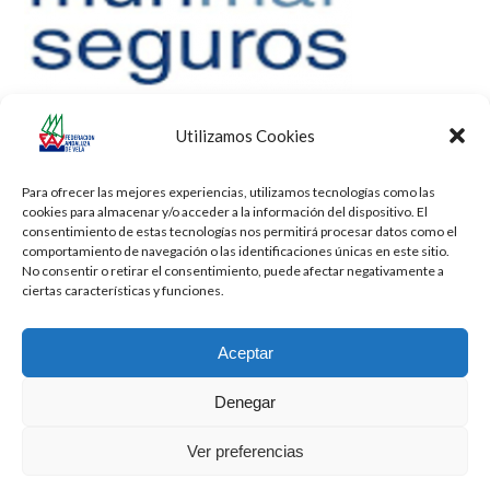
Utilizamos Cookies
Para ofrecer las mejores experiencias, utilizamos tecnologías como las
cookies para almacenar y/o acceder a la información del dispositivo. El
consentimiento de estas tecnologías nos permitirá procesar datos como el
comportamiento de navegación o las identificaciones únicas en este sitio.
No consentir o retirar el consentimiento, puede afectar negativamente a
ciertas características y funciones.
Aceptar
Denegar
Todos los derechos reservados -
Privacidad
-
Aviso Legal
-
Cookies
Ver preferencias
2026 - Diseñado por
iBlue - Tecnología Informática