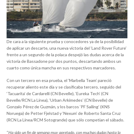
De cara a la siguiente prueba y conocedores ya de la posibilidad
de aplicar un descarte, una nueva victoria del ‘Land Rover Future’
frente a un segundo de la polaca despejó las dudas acerca de la
victoria de Bassadone por dos puntos, descartando ambos un
cuarto como única mancha en sus respectivos marcadores.
Con un tercero en esa prueba, el ‘Marbella Team’ pareció
recuperar aliento este día y se clasificaba tercero, seguido del
‘Tacuarita’ de Cardarelli (CN Bevelle), ‘Eureka Tech’ (CN
Bevelle/RCN La Línea), ‘Urban Arkímedes’ (CN Bevelle) de
Gonzalo Pérez de Guzmán, y los barcos ‘PF Sailing’ (KNS
Noruega) de Petter Fjelstad y ‘Nexum’ de Roberto Santa Cruz
(RCN La Línea/RCM Sotogrande) que sólo competían el sábado.
“
Ha sido un fin de semana muy apretado, con muchas dudas hasta la