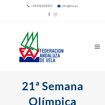
+34 956 854 813
info@fav.es
Facebook
Instagram
21ª Semana
Olímpica