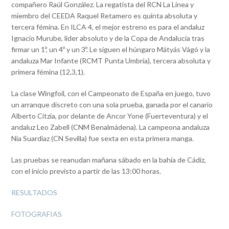
compañero Raúl González. La regatista del RCN La Línea y
miembro del CEEDA Raquel Retamero es quinta absoluta y
tercera fémina. En ILCA 4, el mejor estreno es para el andaluz
Ignacio Murube, líder absoluto y de la Copa de Andalucía tras
firmar un 1º, un 4º y un 3º. Le siguen el húngaro Mátyás Vágó y la
andaluza Mar Infante (RCMT Punta Umbría), tercera absoluta y
primera fémina (12,3,1).
La clase Wingfoil, con el Campeonato de España en juego, tuvo
un arranque discreto con una sola prueba, ganada por el canario
Alberto Citzia, por delante de Ancor Yone (Fuerteventura) y el
andaluz Leo Zabell (CNM Benalmádena). La campeona andaluza
Nia Suardiaz (CN Sevilla) fue sexta en esta primera manga.
Las pruebas se reanudan mañana sábado en la bahía de Cádiz,
con el inicio previsto a partir de las 13:00 horas.
RESULTADOS
FOTOGRAFIAS