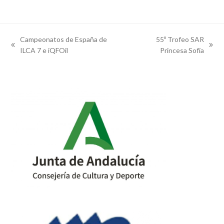
Campeonatos de España de
55º Trofeo SAR
previous
next
ILCA 7 e iQFOil
Princesa Sofía
post:
post: