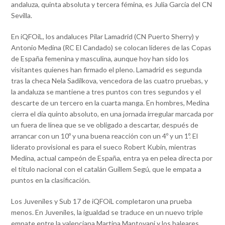
andaluza, quinta absoluta y tercera fémina, es Julia García del CN
Sevilla.
En iQFOiL, los andaluces Pilar Lamadrid (CN Puerto Sherry) y
Antonio Medina (RC El Candado) se colocan líderes de las Copas
de España femenina y masculina, aunque hoy han sido los
visitantes quienes han firmado el pleno. Lamadrid es segunda
tras la checa Nela Sadílkova, vencedora de las cuatro pruebas, y
la andaluza se mantiene a tres puntos con tres segundos y el
descarte de un tercero en la cuarta manga. En hombres, Medina
cierra el día quinto absoluto, en una jornada irregular marcada por
un fuera de línea que se ve obligado a descartar, después de
arrancar con un 10º y una buena reacción con un 4º y un 1º. El
liderato provisional es para el sueco Robert Kubin, mientras
Medina, actual campeón de España, entra ya en pelea directa por
el título nacional con el catalán Guillem Segú, que le empata a
puntos en la clasificación.
Los Juveniles y Sub 17 de iQFOiL completaron una prueba
menos. En Juveniles, la igualdad se traduce en un nuevo triple
empate entre la valenciana Martina Mantovani y los baleares