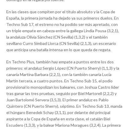
En las clases que compiten por el título absoluto y la Copa de
España, la primera jornada ha dejado ya sus primeros duelos. En
Techno Sub 17, el estreno no ha podido ser más apretado, con
un triple empate en cabeza entre la gallega Lindia Pousa (3,2,1),
la andaluza Olivia Sánchez (CN Sevilla) (1,3,2) y el también
sevillano Curro Simbad Llorca (CN Sevilla) (2,1,3), un escenario
que anticipa una batalla intensa en lo que queda de regata.
En Techno Plus, también hay empate a puntos entre los dos
primeros: el andaluz Sergio López (CN Puerto Sherry) (1,1,3) y la
canaria Martina Barbara (2,2,1), con la también canaria Lucía
Martín tercera, a cuatro puntos. En Techno Sub 15, el podio
provisional lo monopolizan los baleares, con Joshua Castro líder
tras ganar las tres pruebas, seguido por Biel Martorell (2,2,2) y
Juan Bartolomé Servera (3,5,3). El primer andaluz es Pablo
Quintero (CN Puerto Sherry), séptimo. En Techno Sub 13, manda
el húngaro Benedek Schay (3,1,1), por delante del principal
aspirante a la Copa de España en esta clase, el catalán Biel
Escudero (1,3,3), y la balear Mariona Moragues (3,2,4). La primera