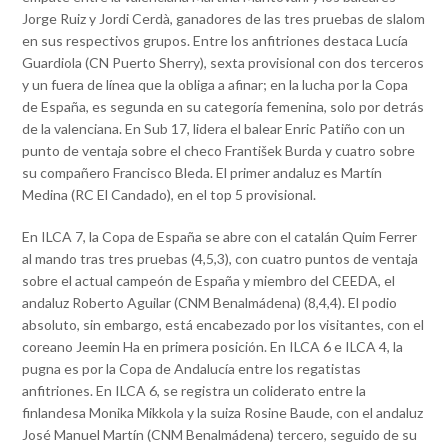
Jorge Ruiz y Jordi Cerdà, ganadores de las tres pruebas de slalom
en sus respectivos grupos. Entre los anfitriones destaca Lucía
Guardiola (CN Puerto Sherry), sexta provisional con dos terceros
y un fuera de línea que la obliga a afinar; en la lucha por la Copa
de España, es segunda en su categoría femenina, solo por detrás
de la valenciana. En Sub 17, lidera el balear Enric Patiño con un
punto de ventaja sobre el checo František Burda y cuatro sobre
su compañero Francisco Bleda. El primer andaluz es Martín
Medina (RC El Candado), en el top 5 provisional.
En ILCA 7, la Copa de España se abre con el catalán Quim Ferrer
al mando tras tres pruebas (4,5,3), con cuatro puntos de ventaja
sobre el actual campeón de España y miembro del CEEDA, el
andaluz Roberto Aguilar (CNM Benalmádena) (8,4,4). El podio
absoluto, sin embargo, está encabezado por los visitantes, con el
coreano Jeemin Ha en primera posición. En ILCA 6 e ILCA 4, la
pugna es por la Copa de Andalucía entre los regatistas
anfitriones. En ILCA 6, se registra un coliderato entre la
finlandesa Monika Mikkola y la suiza Rosine Baude, con el andaluz
José Manuel Martín (CNM Benalmádena) tercero, seguido de su