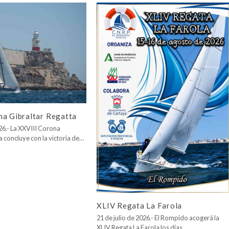
na Gibraltar Regatta
026.- La XXVIII Corona
a concluye con la victoria de…
XLIV Regata La Farola
21 de julio de 2026.- El Rompido acogerá la
XLIV Regata La Farola los días…