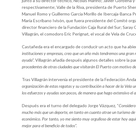
junto a su director técnico, Nicolás Mariño; Javier Gorbeña 
respectivamente; Valle de la Riva, presidenta de Puerto Sherr
Manuel Romo y Guillermo García Morillo de Ibercaja-Banca Pr
María Escribano Ivisón, que fuera presidente del Comité org
director financiero de la Fundación Caja Rural del Sur; Saray
Villagrán, el comodoro Eric Perignat, el vocal de Vela de Cru
Castañeda era el encargado de conducir un acto que ha abiert
instituciones y empresas, creo que un año más tendremos una gran r
ayuda
”. Villagrán añadía después algunos detalles sobre la par
procedentes de otras ciudades que visitarán El Puerto con motivo de
Tras Villagrán intervenía el presidente de la Federación Anda
organización de estas regatas y su contribución a hacer de la Vela u
los esfuerzos y ayudas son pocos, de manera que hago extensivo el a
Después era el turno del delegado Jorge Vázquez, “
Considero 
mucho más que un deporte, en tanto en cuanto atrae un turismo de c
económico. Por tanto, yo me siento muy orgulloso de estar hoy aquí 
mejor para el beneficio de todos”.