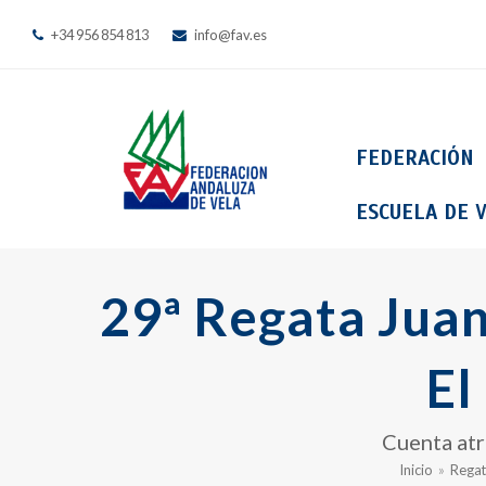
+34 956 854 813
info@fav.es
FEDERACIÓN
ESCUELA DE V
29ª Regata Juan
El
Cuenta atrá
Inicio
»
Regat