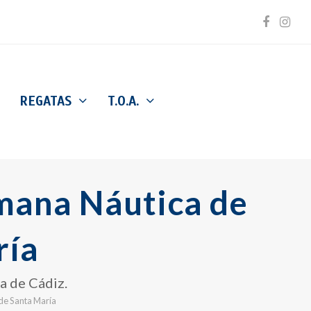
Facebo
Inst
REGATAS
T.O.A.
emana Náutica de
ría
ía de Cádiz.
 de Santa María