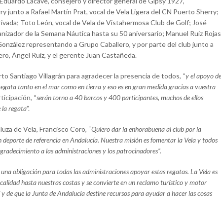
y Eduardo Lacave, consejero y director general de Gipsy 1927,
y junto a Rafael Martín Prat, vocal de Vela Ligera del CN Puerto Sherry;
ivada; Toto León, vocal de Vela de Vistahermosa Club de Golf; José
anizador de la Semana Náutica hasta su 50 aniversario; Manuel Ruiz Rojas
 González representando a Grupo Caballero, y por parte del club junto a
cero, Ángel Ruiz, y el gerente Juan Castañeda.
o Santiago Villagrán para agradecer la presencia de todos, “
y el apoyo d
egata tanto en el mar como en tierra y eso es en gran medida gracias a vuestra
ticipación, “
serán torno a 40 barcos y 400 participantes, muchos de ellos
 la regata
”.
luza de Vela, Francisco Coro, “
Quiero dar la enhorabuena al club por la
n deporte de referencia en Andalucía. Nuestra misión es fomentar la Vela y todos
gradecimiento a las administraciones y los patrocinadores”.
una obligación para todas las administraciones apoyar estas regatas. La Vela es
alidad hasta nuestras costas y se convierte en un reclamo turístico y motor
y de que la Junta de Andalucía destine recursos para ayudar a hacer las cosas