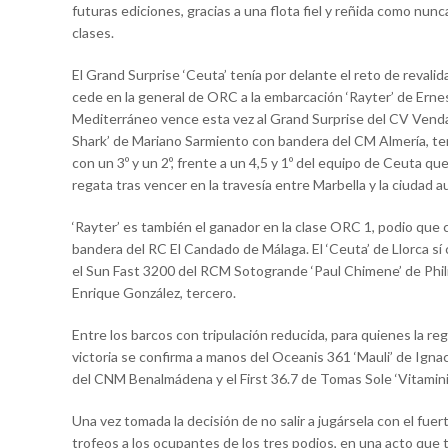
futuras ediciones, gracias a una flota fiel y reñida como nunc
clases.
El Grand Surprise ‘Ceuta’ tenía por delante el reto de reval
cede en la general de ORC a la embarcación ‘Rayter’ de Erne
Mediterráneo vence esta vez al Grand Surprise del CV Venda
Shark’ de Mariano Sarmiento con bandera del CM Almería, ter
con un 3º y un 2º, frente a un 4,5 y 1º del equipo de Ceuta que
regata tras vencer en la travesía entre Marbella y la ciudad
‘Rayter’ es también el ganador en la clase ORC 1, podio que c
bandera del RC El Candado de Málaga. El ‘Ceuta’ de Llorca s
el Sun Fast 3200 del RCM Sotogrande ‘Paul Chimene’ de Phil
Enrique González, tercero.
Entre los barcos con tripulación reducida, para quienes la 
victoria se confirma a manos del Oceanis 361 ‘Mauli’ de Ig
del CNM Benalmádena y el First 36.7 de Tomas Sole ‘Vitamini
Una vez tomada la decisión de no salir a jugársela con el fuer
trofeos a los ocupantes de los tres podios, en una acto que 