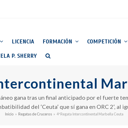
LICENCIA
FORMACIÓN
COMPETICIÓN
ELA P. SHERRY
Intercontinental Mar
neo gana tras un final anticipado por el fuerte te
atibilidad del ‘Ceuta’ que sí gana en ORC 2‘, al i
Inicio
»
Regatas de Cruceros
»
4ª Regata Intercontinental Marbella Ceuta