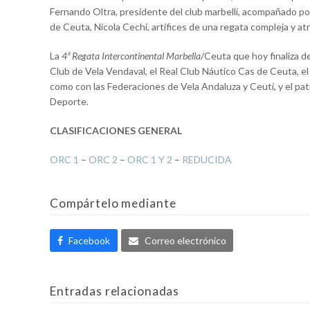
Fernando Oltra, presidente del club marbellí, acompañado por
de Ceuta, Nicola Cechi, artífices de una regata compleja y atr
La
4ª Regata Intercontinental Marbella
/Ceuta que hoy finaliza d
Club de Vela Vendaval, el Real Club Náutico Cas de Ceuta, el
como con las Federaciones de Vela Andaluza y Ceutí, y el patr
Deporte.
CLASIFICACIONES GENERAL
ORC 1
–
ORC 2
–
ORC 1 Y 2
–
REDUCIDA
Compártelo mediante
Facebook
Correo electrónico
Entradas relacionadas