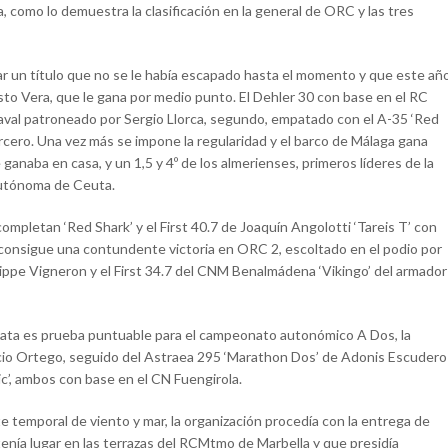
a, como lo demuestra la clasificación en la general de ORC y las tres
idar un título que no se le había escapado hasta el momento y que este añ
sto Vera, que le gana por medio punto. El Dehler 30 con base en el RC
val patroneado por Sergio Llorca, segundo, empatado con el A-35 ‘Red
cero. Una vez más se impone la regularidad y el barco de Málaga gana
 ganaba en casa, y un 1,5 y 4º de los almerienses, primeros líderes de la
 autónoma de Ceuta.
ompletan ‘Red Shark’ y el First 40.7 de Joaquín Angolotti ‘Tareis T’ con
í consigue una contundente victoria en ORC 2, escoltado en el podio por
ippe Vigneron y el First 34.7 del CNM Benalmádena ‘Vikingo’ del armador
regata es prueba puntuable para el campeonato autonómico A Dos, la
nacio Ortego, seguido del Astraea 295 ‘Marathon Dos’ de Adonis Escudero
c’, ambos con base en el CN Fuengirola.
te temporal de viento y mar, la organización procedía con la entrega de
tenía lugar en las terrazas del RCMtmo de Marbella y que presidía