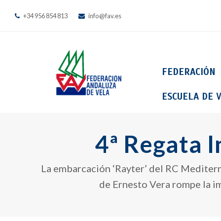
+34 956 854 813
info@fav.es
FEDERACIÓN
ESCUELA DE V
4ª Regata 
La embarcación ‘Rayter’ del RC Mediterrá
de Ernesto Vera rompe la imb