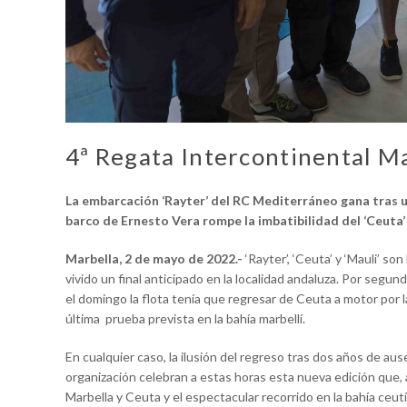
4ª Regata Intercontinental M
La embarcación ‘Rayter’ del RC Mediterráneo gana tras un
barco de Ernesto Vera rompe la imbatibilidad del ‘Ceuta’ q
Marbella, 2 de mayo de 2022.-
‘Rayter’, ‘Ceuta’ y ‘Mauli’ so
vivido un final anticipado en la localidad andaluza. Por segun
el domingo la flota tenía que regresar de Ceuta a motor por l
última prueba prevista en la bahía marbellí.
En cualquier caso, la ilusión del regreso tras dos años de au
organización celebran a estas horas esta nueva edición que,
Marbella y Ceuta y el espectacular recorrido en la bahía ceu