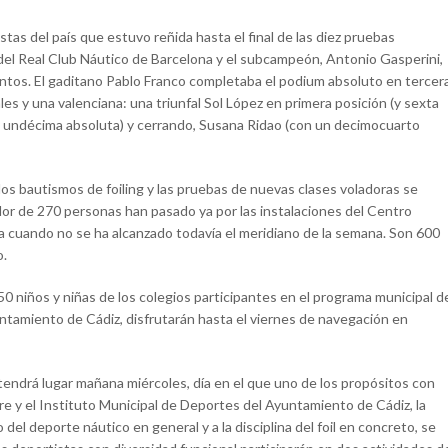
stas del país que estuvo reñida hasta el final de las diez pruebas
del Real Club Náutico de Barcelona y el subcampeón, Antonio Gasperini,
ntos. El gaditano Pablo Franco completaba el podium absoluto en tercer
es y una valenciana: una triunfal Sol López en primera posición (y sexta
y undécima absoluta) y cerrando, Susana Ridao (con un decimocuarto
los bautismos de foiling y las pruebas de nuevas clases voladoras se
dor de 270 personas han pasado ya por las instalaciones del Centro
gua cuando no se ha alcanzado todavía el meridiano de la semana. Son 600
o.
150 niños y niñas de los colegios participantes en el programa municipal d
untamiento de Cádiz, disfrutarán hasta el viernes de navegación en
endrá lugar mañana miércoles, día en el que uno de los propósitos con
ire y el Instituto Municipal de Deportes del Ayuntamiento de Cádiz, la
 del deporte náutico en general y a la disciplina del foil en concreto, se