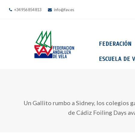
+34 956 854 813
info@fav.es
FEDERACIÓN
ESCUELA DE V
Un Gallito rumbo a Sidney, los colegios g
de Cádiz Foiling Days av