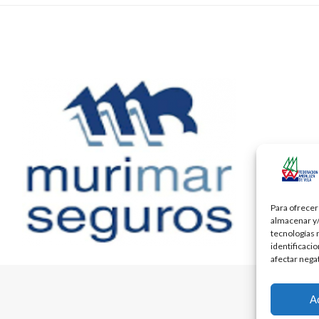
Para ofrecer
almacenar y/
tecnologías 
identificaci
afectar nega
A