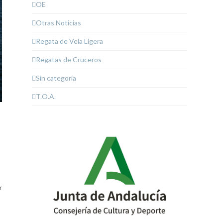
OE
Otras Noticias
Regata de Vela Ligera
Regatas de Cruceros
Sin categoría
T.O.A.
a
r