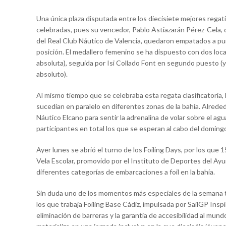
Una única plaza disputada entre los diecisiete mejores regati
celebradas, pues su vencedor, Pablo Astiazarán Pérez-Cela, 
del Real Club Náutico de Valencia, quedaron empatados a pu
posición. El medallero femenino se ha dispuesto con dos local
absoluta), seguida por Isi Collado Font en segundo puesto (
absoluto).
Al mismo tiempo que se celebraba esta regata clasificatoria, 
sucedían en paralelo en diferentes zonas de la bahía. Alrede
Náutico Elcano para sentir la adrenalina de volar sobre el a
participantes en total los que se esperan al cabo del doming
Ayer lunes se abrió el turno de los Foiling Days, por los que 
Vela Escolar, promovido por el Instituto de Deportes del Ay
diferentes categorías de embarcaciones a foil en la bahía.
Sin duda uno de los momentos más especiales de la semana t
los que trabaja Foiling Base Cádiz, impulsada por SailGP Insp
eliminación de barreras y la garantía de accesibilidad al mundo