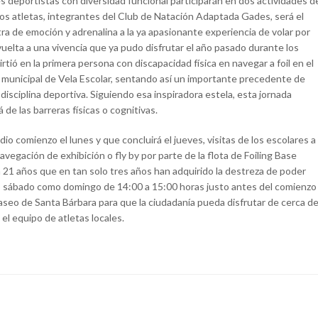
nes deportistas con diversidad funcional participarán en dos actividades d
os atletas, integrantes del Club de Natación Adaptada Gades, será el
ra de emoción y adrenalina a la ya apasionante experiencia de volar por
vuelta a una vivencia que ya pudo disfrutar el año pasado durante los
tió en la primera persona con discapacidad física en navegar a foil en el
municipal de Vela Escolar, sentando así un importante precedente de
disciplina deportiva. Siguiendo esa inspiradora estela, esta jornada
 de las barreras físicas o cognitivas.
io comienzo el lunes y que concluirá el jueves, visitas de los escolares a
avegación de exhibición o fly by por parte de la flota de Foiling Base
 21 años que en tan solo tres años han adquirido la destreza de poder
to sábado como domingo de 14:00 a 15:00 horas justo antes del comienzo
Paseo de Santa Bárbara para que la ciudadanía pueda disfrutar de cerca d
el equipo de atletas locales.