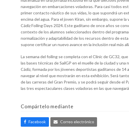
materializa en una jornada inclusiva en la que dieciséis jóve
navegación en embarcaciones voladoras. Para casi todos est
primer contacto náutico de sus vidas, lo que supondrá un ext
encima del agua. Para el joven Kiran, sin embargo, supone la 
Cádiz Foiling Days 2024. Este gaditano de once años se convir
contexto de los alumnos seleccionados dentro del programa 
normalización y adaptabilidad de los recursos dentro de esta 
supone certificar un nuevo avance en la inclusión real más allá
La semana del foiling se completa con el Clinic de GC32, que d
las bases técnicas de SailGP en el muelle de la ciudad y una n
Cádiz, formada por los jóvenes deportistas gaditanos de 14 a
navegar al nivel que mostrarán en esta exhibición. Será tan
de las carreras del Gran Premio, y se podrá seguir desde el 
las tres espectaculares clases voladoras en las que navegará 
Compártelo mediante
Facebook
Correo electrónico