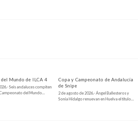
del Mundo de ILCA 4
Copa y Campeonato de Andalucía
de Snipe
026.- Seis andaluces compiten
l Campeonato del Mundo…
2 de agosto de 2026.- Ángel Ballesteros y
Sonia Hidalgo renuevan en Huelva el título…