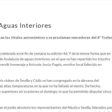
Aguas Interiores
tan los títulos autonómicos y se proclaman vencedores del 6º Trofe
a celebrado este fin de semana su edición 46. Y de la misma forma que en
 Andalucía de aguas interiores, en el que se han repartido los triunfos
 a rendir homenaje a Antonio Jesús Pagés, monitor local fallecido en
is clubes de Sevilla y Cádiz se han congregado en la dársena del
as altas temperaturas en la que no ha faltado el viento. De hecho,
o superiores en ocasiones el domingo, lo que ha permitido disputar cinco
n el podio absoluto los representantes del Náutico Sevilla, liderados po