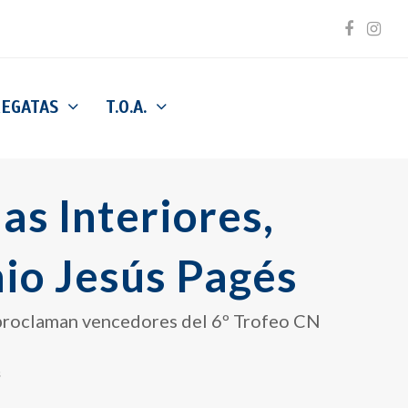
Facebo
Inst
REGATAS
T.O.A.
s Interiores,
io Jesús Pagés
 proclaman vencedores del 6º Trofeo CN
s