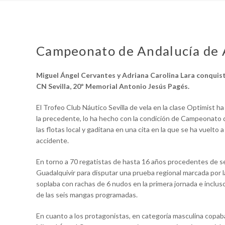
Campeonato de Andalucía de 
Miguel Ángel Cervantes y Adriana Carolina Lara conquis
CN Sevilla, 20º Memorial Antonio Jesús Pagés.
El Trofeo Club Náutico Sevilla de vela en la clase Optimist h
la precedente, lo ha hecho con la condición de Campeonato de
las flotas local y gaditana en una cita en la que se ha vuelto
accidente.
En torno a 70 regatistas de hasta 16 años procedentes de se
Guadalquivir para disputar una prueba regional marcada por l
soplaba con rachas de 6 nudos en la primera jornada e inclus
de las seis mangas programadas.
En cuanto a los protagonistas, en categoría masculina copaba