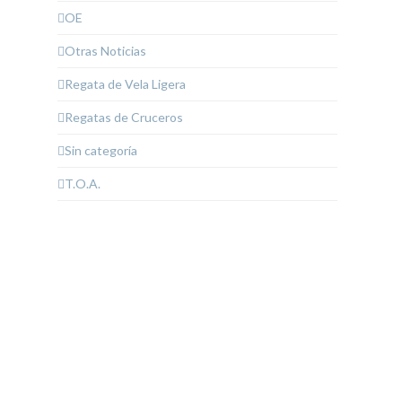
OE
Otras Noticias
Regata de Vela Ligera
Regatas de Cruceros
Sin categoría
T.O.A.