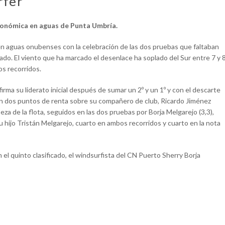
rfer
utonómica en aguas de Punta Umbría.
n aguas onubenses con la celebración de las dos pruebas que faltaban
bado. El viento que ha marcado el desenlace ha soplado del Sur entre 7 y 
os recorridos.
rma su liderato inicial después de sumar un 2º y un 1º y con el descarte
on dos puntos de renta sobre su compañero de club, Ricardo Jiménez
beza de la flota, seguidos en las dos pruebas por Borja Melgarejo (3,3),
u hijo Tristán Melgarejo, cuarto en ambos recorridos y cuarto en la nota
 el quinto clasificado, el windsurfista del CN Puerto Sherry Borja