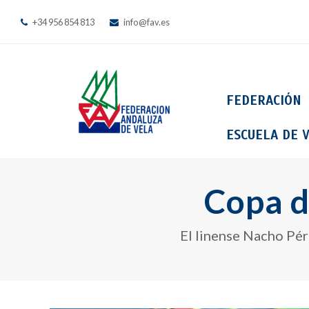
+34 956 854 813
info@fav.es
FEDERACIÓN
ESCUELA DE V
Copa d
El linense Nacho Pér