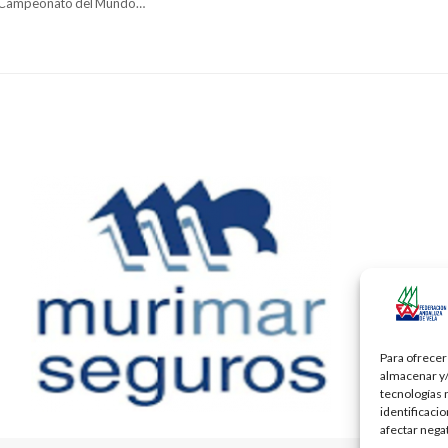
l Campeonato del Mundo…
Para ofrecer
almacenar y/
tecnologías 
identificaci
afectar nega