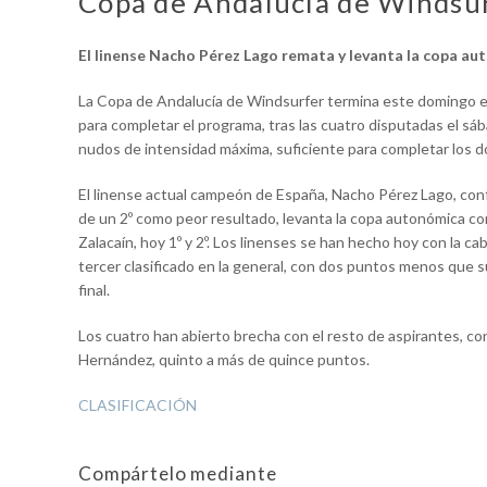
Copa de Andalucía de Windsu
El linense Nacho Pérez Lago remata y levanta la copa a
La Copa de Andalucía de Windsurfer termina este domingo e
para completar el programa, tras las cuatro disputadas el sá
nudos de intensidad máxima, suficiente para completar los d
El linense actual campeón de España, Nacho Pérez Lago, confi
de un 2º como peor resultado, levanta la copa autonómica c
Zalacaín, hoy 1º y 2º. Los linenses se han hecho hoy con la ca
tercer clasificado en la general, con dos puntos menos que s
final.
Los cuatro han abierto brecha con el resto de aspirantes, con
Hernández, quinto a más de quince puntos.
CLASIFICACIÓN
Compártelo mediante