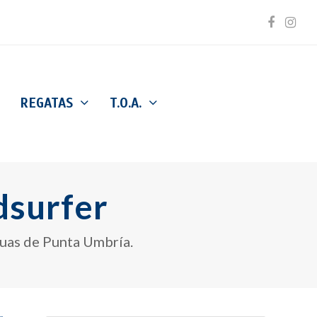
Facebo
Inst
REGATAS
T.O.A.
dsurfer
guas de Punta Umbría.