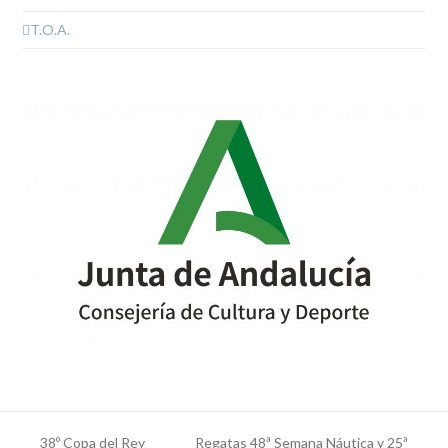
T.O.A.
38º Copa del Rey
Regatas 48ª Semana Náutica y 25ª