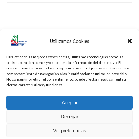
Utilizamos Cookies
Campeonato de Andalucía de
Campeonato del Mundo
previous
next
Aguas Interiores
de RS:X Juvenil
post:
post:
Para ofrecer las mejores experiencias, utilizamos tecnologías como las
cookies para almacenar y/o acceder a la información del dispositivo. El
consentimiento de estas tecnologías nos permitirá procesar datos como el
comportamiento de navegación o las identificaciones únicas en este sitio.
No consentir o retirar el consentimiento, puede afectar negativamente a
ciertas características y funciones.
Aceptar
Denegar
Todos los derechos reservados -
Privacidad
-
Aviso Legal
-
Cookies
Ver preferencias
2026 - Diseñado por
iBlue - Tecnología Informática