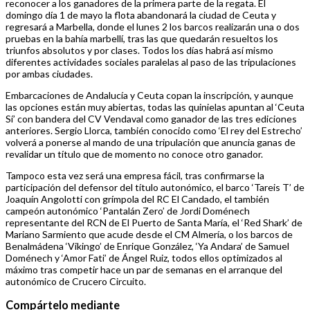
reconocer a los ganadores de la primera parte de la regata. El
domingo día 1 de mayo la flota abandonará la ciudad de Ceuta y
regresará a Marbella, donde el lunes 2 los barcos realizarán una o dos
pruebas en la bahía marbellí, tras las que quedarán resueltos los
triunfos absolutos y por clases. Todos los días habrá así mismo
diferentes actividades sociales paralelas al paso de las tripulaciones
por ambas ciudades.
Embarcaciones de Andalucía y Ceuta copan la inscripción, y aunque
las opciones están muy abiertas, todas las quinielas apuntan al ‘Ceuta
Sí’ con bandera del CV Vendaval como ganador de las tres ediciones
anteriores. Sergio Llorca, también conocido como ‘El rey del Estrecho’
volverá a ponerse al mando de una tripulación que anuncia ganas de
revalidar un título que de momento no conoce otro ganador.
Tampoco esta vez será una empresa fácil, tras confirmarse la
participación del defensor del título autonómico, el barco ‘Tareis T’ de
Joaquín Angolotti con grímpola del RC El Candado, el también
campeón autonómico ‘Pantalán Zero’ de Jordi Doménech
representante del RCN de El Puerto de Santa María, el ‘Red Shark’ de
Mariano Sarmiento que acude desde el CM Almería, o los barcos de
Benalmádena ‘Vikingo’ de Enrique González, ‘Ya Andara’ de Samuel
Doménech y ‘Amor Fati’ de Ángel Ruiz, todos ellos optimizados al
máximo tras competir hace un par de semanas en el arranque del
autonómico de Crucero Circuito.
Compártelo mediante