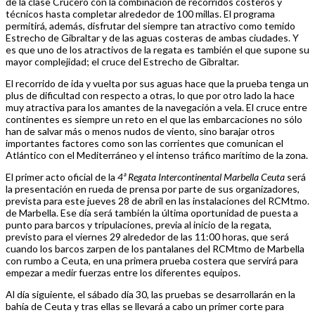
de la clase Crucero con la combinación de recorridos costeros y
técnicos hasta completar alrededor de 100 millas. El programa
permitirá, además, disfrutar del siempre tan atractivo como temido
Estrecho de Gibraltar y de las aguas costeras de ambas ciudades. Y
es que uno de los atractivos de la regata es también el que supone su
mayor complejidad; el cruce del Estrecho de Gibraltar.
El recorrido de ida y vuelta por sus aguas hace que la prueba tenga un
plus de dificultad con respecto a otras, lo que por otro lado la hace
muy atractiva para los amantes de la navegación a vela. El cruce entre
continentes es siempre un reto en el que las embarcaciones no sólo
han de salvar más o menos nudos de viento, sino barajar otros
importantes factores como son las corrientes que comunican el
Atlántico con el Mediterráneo y el intenso tráfico marítimo de la zona.
El primer acto oficial de la
4ª Regata Intercontinental Marbella Ceuta
será
la presentación en rueda de prensa por parte de sus organizadores,
prevista para este jueves 28 de abril en las instalaciones del RCMtmo.
de Marbella. Ese día será también la última oportunidad de puesta a
punto para barcos y tripulaciones, previa al inicio de la regata,
previsto para el viernes 29 alrededor de las 11:00 horas, que será
cuando los barcos zarpen de los pantalanes del RCMtmo de Marbella
con rumbo a Ceuta, en una primera prueba costera que servirá para
empezar a medir fuerzas entre los diferentes equipos.
Al día siguiente, el sábado día 30, las pruebas se desarrollarán en la
bahía de Ceuta y tras ellas se llevará a cabo un primer corte para