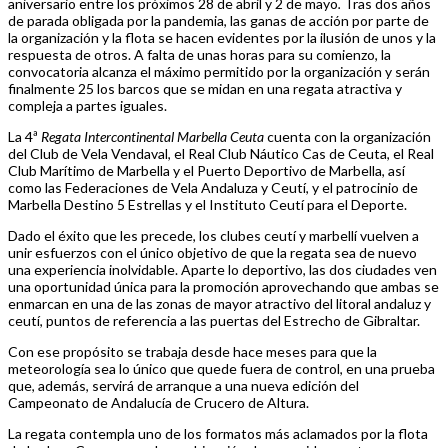
aniversario entre los próximos 28 de abril y 2 de mayo
.
Tras dos años
de parada obligada por la pandemia, las ganas de acción por parte de
la organización y la flota se hacen evidentes por la ilusión de unos y la
respuesta de otros. A falta de unas horas para su comienzo, la
convocatoria alcanza el máximo permitido por la organización y serán
finalmente 25 los barcos que se midan en una regata atractiva y
compleja a partes iguales.
La 4ª
Regata Intercontinental Marbella Ceuta
cuenta con la organización
del Club de Vela Vendaval, el Real Club Náutico Cas de Ceuta, el Real
Club Marítimo de Marbella y el Puerto Deportivo de Marbella, así
como las Federaciones de Vela Andaluza y Ceutí, y el patrocinio de
Marbella Destino 5 Estrellas y el Instituto Ceutí para el Deporte.
Dado el éxito que les precede, los clubes ceutí y marbellí vuelven a
unir esfuerzos con el único objetivo de que la regata sea de nuevo
una experiencia inolvidable. Aparte lo deportivo, las dos ciudades ven
una oportunidad única para la promoción aprovechando que ambas se
enmarcan en una de las zonas de mayor atractivo del litoral andaluz y
ceutí, puntos de referencia a las puertas del Estrecho de Gibraltar.
Con ese propósito se trabaja desde hace meses para que la
meteorología sea lo único que quede fuera de control, en una prueba
que, además, servirá de arranque a una nueva edición del
Campeonato de Andalucía de Crucero de Altura.
La regata contempla uno de los formatos más aclamados por la flota