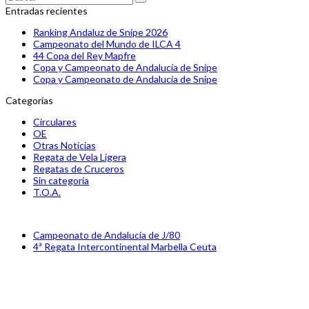
Enviar
Entradas recientes
Ranking Andaluz de Snipe 2026
Campeonato del Mundo de ILCA 4
44 Copa del Rey Mapfre
Copa y Campeonato de Andalucía de Snipe
Copa y Campeonato de Andalucía de Snipe
Categorías
Circulares
OE
Otras Noticias
Regata de Vela Ligera
Regatas de Cruceros
Sin categoría
T.O.A.
previous
Campeonato de Andalucía de J/80
post:
next
4ª Regata Intercontinental Marbella Ceuta
post: