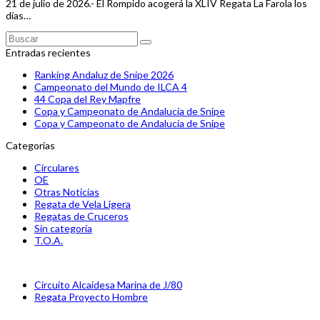
21 de julio de 2026.- El Rompido acogerá la XLIV Regata La Farola los
días…
Buscar
Enviar
Entradas recientes
Ranking Andaluz de Snipe 2026
Campeonato del Mundo de ILCA 4
44 Copa del Rey Mapfre
Copa y Campeonato de Andalucía de Snipe
Copa y Campeonato de Andalucía de Snipe
Categorías
Circulares
OE
Otras Noticias
Regata de Vela Ligera
Regatas de Cruceros
Sin categoría
T.O.A.
previous
Circuito Alcaidesa Marina de J/80
post:
next
Regata Proyecto Hombre
post: