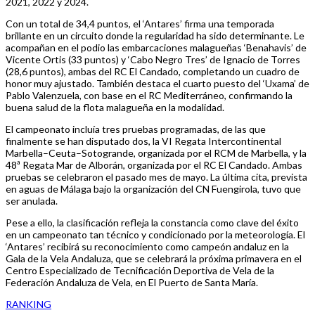
2021, 2022 y 2024.
Con un total de 34,4 puntos, el ‘Antares’ firma una temporada
brillante en un circuito donde la regularidad ha sido determinante. Le
acompañan en el podio las embarcaciones malagueñas ‘Benahavis’ de
Vicente Ortis (33 puntos) y ‘Cabo Negro Tres’ de Ignacio de Torres
(28,6 puntos), ambas del RC El Candado, completando un cuadro de
honor muy ajustado. También destaca el cuarto puesto del ‘Uxama’ de
Pablo Valenzuela, con base en el RC Mediterráneo, confirmando la
buena salud de la flota malagueña en la modalidad.
El campeonato incluía tres pruebas programadas, de las que
finalmente se han disputado dos, la VI Regata Intercontinental
Marbella–Ceuta–Sotogrande, organizada por el RCM de Marbella, y la
48ª Regata Mar de Alborán, organizada por el RC El Candado. Ambas
pruebas se celebraron el pasado mes de mayo. La última cita, prevista
en aguas de Málaga bajo la organización del CN Fuengirola, tuvo que
ser anulada.
Pese a ello, la clasificación refleja la constancia como clave del éxito
en un campeonato tan técnico y condicionado por la meteorología. El
‘Antares’ recibirá su reconocimiento como campeón andaluz en la
Gala de la Vela Andaluza, que se celebrará la próxima primavera en el
Centro
Especializado de Tecnificación Deportiva de Vela de la
Federación Andaluza de Vela, en El Puerto de Santa María.
RANKING