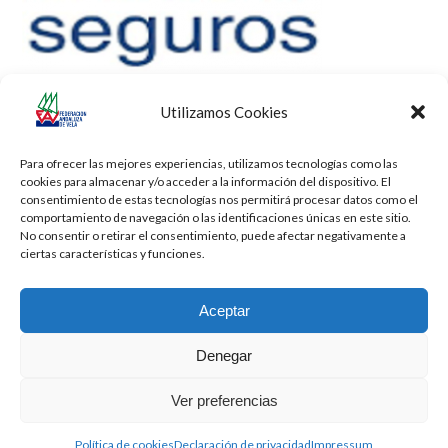
Utilizamos Cookies
Para ofrecer las mejores experiencias, utilizamos tecnologías como las
cookies para almacenar y/o acceder a la información del dispositivo. El
consentimiento de estas tecnologías nos permitirá procesar datos como el
comportamiento de navegación o las identificaciones únicas en este sitio.
No consentir o retirar el consentimiento, puede afectar negativamente a
ciertas características y funciones.
Aceptar
Denegar
Todos los derechos reservados -
Privacidad
-
Aviso Legal
-
Cookies
Ver preferencias
2026 - Diseñado por
iBlue - Tecnología Informática
Política de cookies
Declaración de privacidad
Impressum