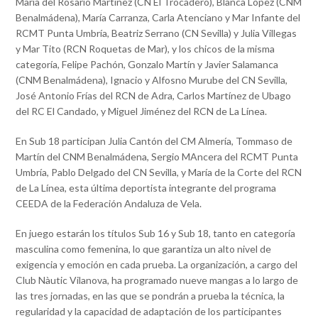
María del Rosario Martínez (CN El Trocadero), Blanca López (CNM
Benalmádena), María Carranza, Carla Atenciano y Mar Infante del
RCMT Punta Umbría, Beatriz Serrano (CN Sevilla) y Julia Villegas
y Mar Tito (RCN Roquetas de Mar), y los chicos de la misma
categoría, Felipe Pachón, Gonzalo Martín y Javier Salamanca
(CNM Benalmádena), Ignacio y Alfosno Murube del CN Sevilla,
José Antonio Frías del RCN de Adra, Carlos Martínez de Ubago
del RC El Candado, y Miguel Jiménez del RCN de La Línea.
En Sub 18 participan Julia Cantón del CM Almería, Tommaso de
Martín del CNM Benalmádena, Sergio MAncera del RCMT Punta
Umbría, Pablo Delgado del CN Sevilla, y María de la Corte del RCN
de La Línea, esta última deportista integrante del programa
CEEDA de la Federación Andaluza de Vela.
En juego estarán los títulos Sub 16 y Sub 18, tanto en categoría
masculina como femenina, lo que garantiza un alto nivel de
exigencia y emoción en cada prueba. La organización, a cargo del
Club Nàutic Vilanova, ha programado nueve mangas a lo largo de
las tres jornadas, en las que se pondrán a prueba la técnica, la
regularidad y la capacidad de adaptación de los participantes