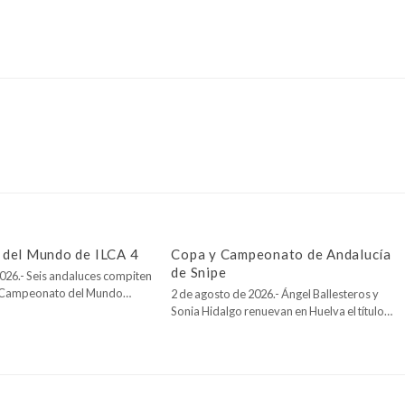
del Mundo de ILCA 4
Copa y Campeonato de Andalucía
de Snipe
026.- Seis andaluces compiten
l Campeonato del Mundo…
2 de agosto de 2026.- Ángel Ballesteros y
Sonia Hidalgo renuevan en Huelva el título…