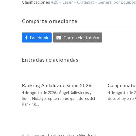
Clasificaciones
420
–
Laser
–
Optimist
–
General por Equipos
Compártelo mediante
Facebook
Correo electrónico
Entradas relacionadas
Ranking Andaluz de Snipe 2026
Campeonato 
4 de agosto de 2026.- Ángel Ballesteros y
4 de agosto de 2
Sonia Hidalgo repiten como ganadores del
desde hoy en e
Ranking…
Campeonato de España de Windsurf