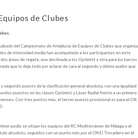
Equipos de Clubes
ebas.
oy sábado del Campeonato de Andalucía de Equipos de Clubes que organiz
udos de intensidad media han acompañado a los participantes en este
s dos áreas de regata; una destinada a los Optimist y otra para los barcos
rnada que lo deja todo por aclarar de cara al segundo y último asalto que
 segundo puesto de la clasificación general absoluta, con una igualdad
egundos puestos en las clases Optimist y Láser Radial frente a un primero
benses. Con tres puntos más, el tercer puesto provisional es para el CN
0.
primer podio se sitúan los equipos del RC Mediterráneo de Málaga y el
ítulo absoluto, seguidos con un punto más por el CN El Trocadero en el