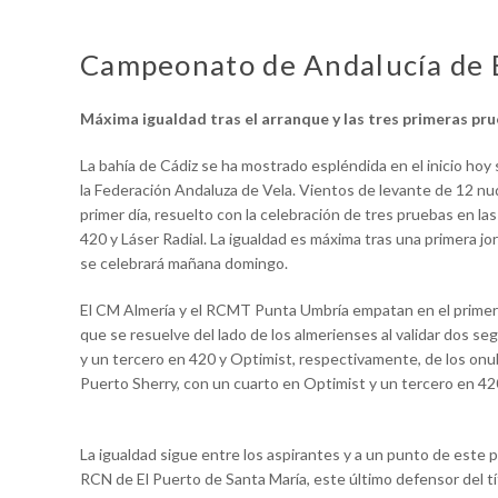
Campeonato de Andalucía de 
Máxima igualdad tras el arranque y las tres primeras pru
La bahía de Cádiz se ha mostrado espléndida en el inicio h
la Federación Andaluza de Vela. Vientos de levante de 12 n
primer día, resuelto con la celebración de tres pruebas en la
420 y Láser Radial. La igualdad es máxima tras una primera jo
se celebrará mañana domingo.
El CM Almería y el RCMT Punta Umbría empatan en el primer y
que se resuelve del lado de los almerienses al validar dos s
y un tercero en 420 y Optimist, respectivamente, de los onu
Puerto Sherry, con un cuarto en Optimist y un tercero en 42
La igualdad sigue entre los aspirantes y a un punto de este 
RCN de El Puerto de Santa María, este último defensor del t