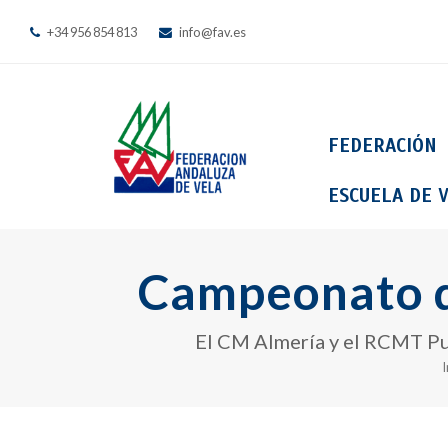
+34 956 854 813
info@fav.es
FEDERACIÓN
ESCUELA DE V
Campeonato d
El CM Almería y el RCMT Pun
I