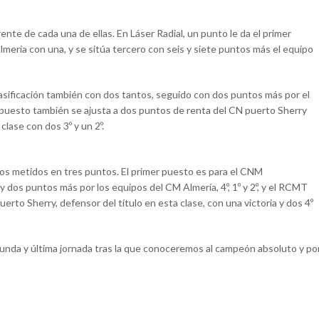
rente de cada una de ellas. En Láser Radial, un punto le da el primer
lmería con una, y se sitúa tercero con seis y siete puntos más el equipo
lasificación también con dos tantos, seguido con dos puntos más por el
er puesto también se ajusta a dos puntos de renta del CN puerto Sherry
clase con dos 3º y un 2º.
os metidos en tres puntos. El primer puesto es para el CNM
y dos puntos más por los equipos del CM Almería, 4º, 1º y 2º, y el RCMT
uerto Sherry, defensor del título en esta clase, con una victoria y dos 4º
gunda y última jornada tras la que conoceremos al campeón absoluto y po