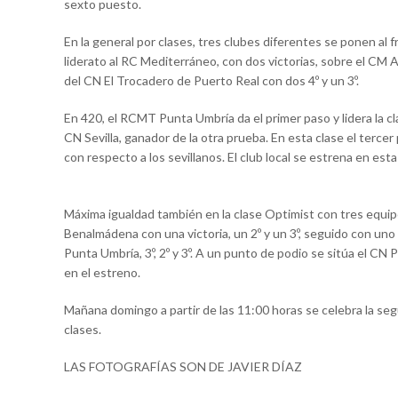
sexto puesto.
En la general por clases, tres clubes diferentes se ponen al f
liderato al RC Mediterráneo, con dos victorias, sobre el CM A
del CN El Trocadero de Puerto Real con dos 4º y un 3º.
En 420, el RCMT Punta Umbría da el primer paso y lidera la c
CN Sevilla, ganador de la otra prueba. En esta clase el terc
con respecto a los sevillanos. El club local se estrena en esta 
Máxima igualdad también en la clase Optimist con tres equip
Benalmádena con una victoria, un 2º y un 3º, seguido con uno 
Punta Umbría, 3º, 2º y 3º. A un punto de podio se sitúa el CN P
en el estreno.
Mañana domingo a partir de las 11:00 horas se celebra la se
clases.
LAS FOTOGRAFÍAS SON DE JAVIER DÍAZ