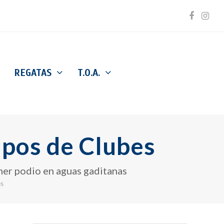
Facebo
Inst
REGATAS
T.O.A.
pos de Clubes
mer podio en aguas gaditanas
es