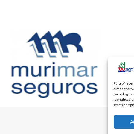
Para ofrecer
almacenar y/
tecnologías 
identificaci
afectar nega
A