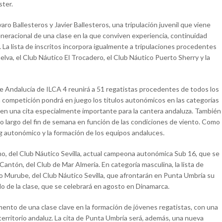
ster.
o Ballesteros y Javier Ballesteros, una tripulación juvenil que viene
neracional de una clase en la que conviven experiencia, continuidad
La lista de inscritos incorpora igualmente a tripulaciones procedentes
lva, el Club Náutico El Trocadero, el Club Náutico Puerto Sherry y la
 Andalucía de ILCA 4 reunirá a 51 regatistas procedentes de todos los
a competición pondrá en juego los títulos autonómicos en las categorías
en una cita especialmente importante para la cantera andaluza. También
o largo del fin de semana en función de las condiciones de viento. Como
ng autonómico y la formación de los equipos andaluces.
ano, del Club Náutico Sevilla, actual campeona autonómica Sub 16, que se
a Cantón, del Club de Mar Almería. En categoría masculina, la lista de
io Murube, del Club Náutico Sevilla, que afrontarán en Punta Umbría su
o de la clase, que se celebrará en agosto en Dinamarca.
nto de una clase clave en la formación de jóvenes regatistas, con una
territorio andaluz. La cita de Punta Umbría será, además, una nueva