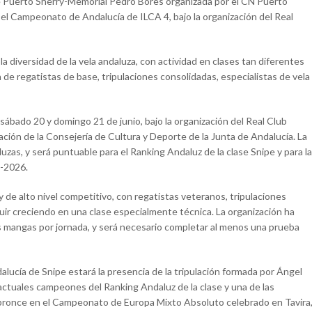
 de Puerto Sherry-Memorial Pedro Bores organizada por el CN Puerto
el Campeonato de Andalucía de ILCA 4, bajo la organización del Real
a diversidad de la vela andaluza, con actividad en clases tan diferentes
ión de regatistas de base, tripulaciones consolidadas, especialistas de vela
 sábado 20 y domingo 21 de junio, bajo la organización del Real Club
ación de la Consejería de Cultura y Deporte de la Junta de Andalucía. La
uzas, y será puntuable para el Ranking Andaluz de la clase Snipe y para la
5-2026.
y de alto nivel competitivo, con regatistas veteranos, tripulaciones
ir creciendo en una clase especialmente técnica. La organización ha
s mangas por jornada, y será necesario completar al menos una prueba
alucía de Snipe estará la presencia de la tripulación formada por Ángel
 actuales campeones del Ranking Andaluz de la clase y una de las
te bronce en el Campeonato de Europa Mixto Absoluto celebrado en Tavira