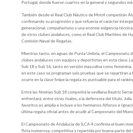
Portugal, donde fueron cuartos en la general y segundos má
También desde el Real Club Náutico de Motril competirán Álvar
confirmando su progresión y que refuerza el carácter interge
generacional, compañerismo y una enorme exigencia técnica. 
de otros clubes andaluces, como el Real Club Marítimo de Hue
Comisión Naval de Regatas.
Mientras tanto, en aguas de Punta Umbría, el Campeonato de
clubes andaluces con equipos y deportistas en esta clase. L
Sub 18 y Sub 16, tanto en versión masculina como femenina, 
en este caso se programan seis pruebas que se repartiran a l
ocurre en la clase Snipe la regata es puntuable para el ranki
Entre las féminas Sub 18 competirá la sevillana Beatriz Serr
enfrentará, entre otras rivales, a la defensora del título, Juli
favoritos es amplia e incluye a los hermanos Alfonso e Ignac
última regata oficial antes de acudir al Campeonato del Mund
El Campeonato de Andalucía de ILCA 4 confirma el buen mome
flota numerosa, competitiva y repartida por buena parte del 