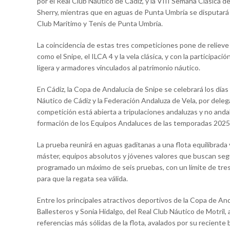
por el Real Club Náutico de Cádiz, y la VIII Semana Clásica
Sherry, mientras que en aguas de Punta Umbría se disputará 
Club Marítimo y Tenis de Punta Umbría.
La coincidencia de estas tres competiciones pone de relieve l
como el Snipe, el ILCA 4 y la vela clásica, y con la participac
ligera y armadores vinculados al patrimonio náutico.
En Cádiz, la Copa de Andalucía de Snipe se celebrará los días
Náutico de Cádiz y la Federación Andaluza de Vela, por deleg
competición está abierta a tripulaciones andaluzas y no andal
formación de los Equipos Andaluces de las temporadas 202
La prueba reunirá en aguas gaditanas a una flota equilibrada 
máster, equipos absolutos y jóvenes valores que buscan segu
programado un máximo de seis pruebas, con un límite de tre
para que la regata sea válida.
Entre los principales atractivos deportivos de la Copa de And
Ballesteros y Sonia Hidalgo, del Real Club Náutico de Motril,
referencias más sólidas de la flota, avalados por su recien