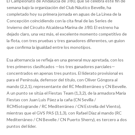
El Campeonato de Andalucía de J/80, que se celebra este fin de
semana bajo la organización del Club Náutico Bevelle, ha
completado hoy su primera jornada en aguas de La Línea de la
Concepción coincidiendo con la cita final de las Series de
Invierno del Circuito Alcaidesa Marina de J/80. El estreno ha
dejado claro, una vez más, el excelente momento competitivo de
la flota, con tres pruebas y tres ganadores diferentes, un guion
que confirma la igualdad entre los monotipos.
Esa alternancia se refleja en una general muy apretada, con los
tres primeros clasificados —los tres ganadores parciales—
concentrados en apenas tres puntos. El liderato provisional es
para el Península, defensor del título, con Oliver Góngora al
mando (2,2,1), representante del RC Mediterráneo y CN Bevelle.
A un punto se sitúa el Fiestas Team (1,3,2), de la armadora María
Fiestas con Juan Luis Páez a la caña (CN Sevilla /
RCMSotogrande / RC Mediterráneo / CN Estrella del Viento),
mientras que el GVS PAS (3,1,3), con Rafael Díaz al mando (RC
Mediterráneo / CN Bevelle / CN Puerto Sherry), es tercero a dos
puntos del líder.