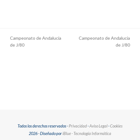
Campeonato de Andalucía
Campeonato de Andalucía
previous
next
de J/80
de J/80
post:
post:
Todos los derechos reservados -
Privacidad
-
Aviso Legal
-
Cookies
2026 - Diseñado por
iBlue - Tecnología Informática