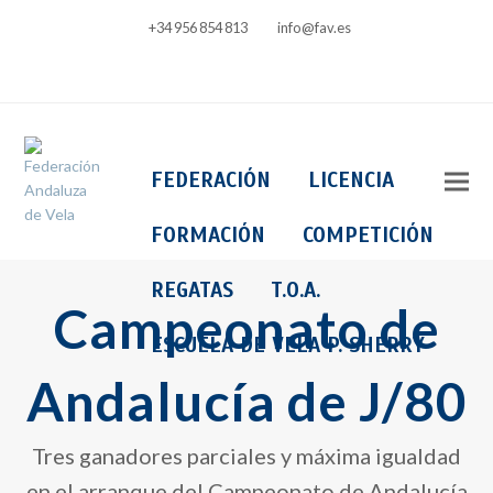
+34 956 854 813
info@fav.es
Facebook
Instagram
FEDERACIÓN
LICENCIA
FORMACIÓN
COMPETICIÓN
REGATAS
T.O.A.
Campeonato de
ESCUELA DE VELA P. SHERRY
Andalucía de J/80
Tres ganadores parciales y máxima igualdad
en el arranque del Campeonato de Andalucía