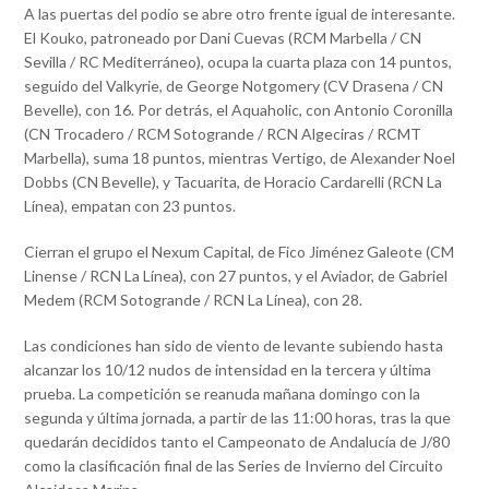
A las puertas del podio se abre otro frente igual de interesante.
El Kouko, patroneado por Dani Cuevas (RCM Marbella / CN
Sevilla / RC Mediterráneo), ocupa la cuarta plaza con 14 puntos,
seguido del Valkyrie, de George Notgomery (CV Drasena / CN
Bevelle), con 16. Por detrás, el Aquaholic, con Antonio Coronilla
(CN Trocadero / RCM Sotogrande / RCN Algeciras / RCMT
Marbella), suma 18 puntos, mientras Vertigo, de Alexander Noel
Dobbs (CN Bevelle), y Tacuarita, de Horacio Cardarelli (RCN La
Línea), empatan con 23 puntos.
Cierran el grupo el Nexum Capital, de Fico Jiménez Galeote (CM
Linense / RCN La Línea), con 27 puntos, y el Aviador, de Gabriel
Medem (RCM Sotogrande / RCN La Línea), con 28.
Las condiciones han sido de viento de levante subiendo hasta
alcanzar los 10/12 nudos de intensidad en la tercera y última
prueba. La competición se reanuda mañana domingo con la
segunda y última jornada, a partir de las 11:00 horas, tras la que
quedarán decididos tanto el Campeonato de Andalucía de J/80
como la clasificación final de las Series de Invierno del Circuito