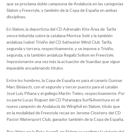
que se proclama doble campeona de Andalucía en las categorías
Slalom y Freestyle, y también de la Copa de España en ambas
disciplinas.
En Slalom, la deportista del CD Adrenalin Kite Área de Tarifa
vence imbatida sobre la catalana Montse Solé y la también
andaluza Isabel Triviño del CD Saltwater Wind Club Tarifa,
segunda y tercera, respectivamente, y se impone a Triviño,
segunda, y la también andaluza Regaliz Sollom en Freestyle.
Impresionante una vez más la actuación de Suardiaz que sigue
imparable encadenando títulos
Entre los hombres, la Copa de España es para el canario Gunnar
Marc Biniasch, con el segundo y tercer puesto para el catalán
José Luis Piñana y el gallego Martín Tieles, respectivamente. Por
su parte Lucas Roguet del CD Patanegra Surf&Aventura es el
nuevo campeón de Andalucía de Wingfoil en Slalom, título que
en la modalidad de Freestyle recae en Jerome Cloetens del CD
Pastor Watersport Club, ganador también de la Copa de España.
Por último en la flota Juvenil, en Slalom se confirma la victoria del