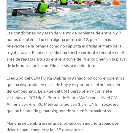
Las condiciones hoy eran de viento de poniente de entre 6 y 9
nudos de intensidad con alguna punta de 12, pero lo más
relevante de la jornada como nos apunta el oficial primero de la
regata, Javier Blanco, ha sido una fuerte corriente llenante en el
área de regatas situado entre la torre de Puerto Sherry y la playa
de la Muralla que ha podido ser vista desde tierra.
El equipo del CDN Punta Umbría ha ganado los ocho encuentros
que ha disputado en el día de hoy y es por tanto el primer líder
del campeonato. Le siguen el CN Puerto Sherry con siete
victorias, el RCN de El Puerto de Santa María con seis, el CM
Almería con 4, el RC Mediterráneo con 1 y el CN El Trocadero
que no ha podido ganar ninguno de sus enfrentamientos.
Mañana se celebra la segunda jornada con mucho trabajo por
delante para completar los 19 encuentros.