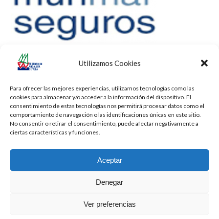
Utilizamos Cookies
Para ofrecer las mejores experiencias, utilizamos tecnologías como las
cookies para almacenar y/o acceder a la información del dispositivo. El
consentimiento de estas tecnologías nos permitirá procesar datos como el
comportamiento de navegación o las identificaciones únicas en este sitio.
No consentir o retirar el consentimiento, puede afectar negativamente a
ciertas características y funciones.
Aceptar
Denegar
Todos los derechos reservados -
Privacidad
-
Aviso Legal
-
Cookies
Ver preferencias
2026 - Diseñado por
iBlue - Tecnología Informática