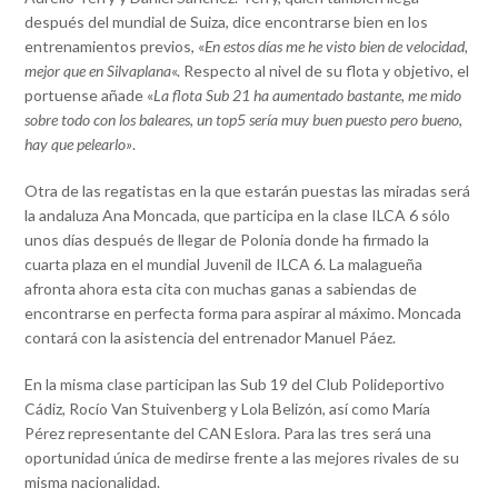
después del mundial de Suiza, dice encontrarse bien en los
entrenamientos previos, «
En estos días me he visto bien de velocidad,
mejor que en Silvaplana
«. Respecto al nivel de su flota y objetivo, el
portuense añade «
La flota Sub 21 ha aumentado bastante, me mido
sobre todo con los baleares, un top5 sería muy buen puesto pero bueno,
hay que pelearlo»
.
Otra de las regatistas en la que estarán puestas las miradas será
la andaluza Ana Moncada, que participa en la clase ILCA 6 sólo
unos días después de llegar de Polonia donde ha firmado la
cuarta plaza en el mundial Juvenil de ILCA 6. La malagueña
afronta ahora esta cita con muchas ganas a sabiendas de
encontrarse en perfecta forma para aspirar al máximo. Moncada
contará con la asistencia del entrenador Manuel Páez.
En la misma clase participan las Sub 19 del Club Polideportivo
Cádiz, Rocío Van Stuivenberg y Lola Belizón, así como María
Pérez representante del CAN Eslora. Para las tres será una
oportunidad única de medirse frente a las mejores rivales de su
misma nacionalidad.