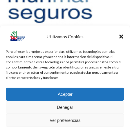
Utilizamos Cookies
Para ofrecer las mejores experiencias, utilizamos tecnologías como las
cookies para almacenar y/o acceder a la información del dispositivo. El
consentimiento de estas tecnologías nos permitirá procesar datos como el
comportamiento de navegación o las identificaciones únicas en este sitio.
No consentir o retirar el consentimiento, puede afectar negativamente a
ciertas características y funciones.
Aceptar
Denegar
Todos los derechos reservados -
Privacidad
-
Aviso Legal
-
Cookies
Ver preferencias
2026 - Diseñado por
iBlue - Tecnología Informática