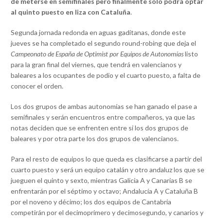
de meterse en semifinales pero finalmente solo podrá optar
al quinto puesto en liza con Cataluña
.
Segunda jornada redonda en aguas gaditanas, donde este
jueves se ha completado el segundo round-robing que deja el
Campeonato de España de Optimist por Equipos de Autonomías
listo
para la gran final del viernes, que tendrá en valencianos y
baleares a los ocupantes de podio y el cuarto puesto, a falta de
conocer el orden.
Los dos grupos de ambas autonomías se han ganado el pase a
semifinales y serán encuentros entre compañeros, ya que las
notas deciden que se enfrenten entre si los dos grupos de
baleares y por otra parte los dos grupos de valencianos.
Para el resto de equipos lo que queda es clasificarse a partir del
cuarto puesto y será un equipo catalán y otro andaluz los que se
jueguen el quinto y sexto, mientras Galicia A y Canarias B se
enfrentarán por el séptimo y octavo; Andalucía A y Cataluña B
por el noveno y décimo; los dos equipos de Cantabria
competirán por el decimoprimero y decimosegundo, y canarios y