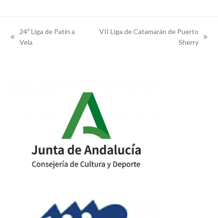
24ª Liga de Patín a
VII Liga de Catamarán de Puerto
previous
next
Vela
Sherry
post:
post: