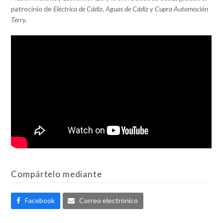
patrocinio de
Eléctrica de Cádiz
,
Aguas de Cádiz
y
Cupra Automoción
Terry
.
Compártelo mediante
Facebook
Correo electrónico