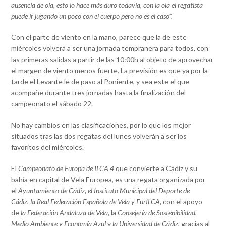
ausencia de ola, esto lo hace más duro todavía, con la ola el regatista
puede ir jugando un poco con el cuerpo pero no es el caso”.
Con el parte de viento en la mano, parece que la de este
miércoles volverá a ser una jornada tempranera para todos, con
las primeras salidas a partir de las 10:00h al objeto de aprovechar
el margen de viento menos fuerte. La previsión es que ya por la
tarde el Levante le de paso al Poniente, y sea este el que
acompañe durante tres jornadas hasta la finalización del
campeonato el sábado 22.
No hay cambios en las clasificaciones, por lo que los mejor
situados tras las dos regatas del lunes volverán a ser los
favoritos del miércoles.
El
Campeonato de Europa de ILCA 4
que convierte a Cádiz y su
bahía en capital de Vela Europea, es una regata organizada por
el
Ayuntamiento de Cádiz
,
el Instituto Municipal del Deporte de
Cádiz
,
la Real Federación Española de Vela
y
EurILCA
,
con el apoyo
de
la
Federación Andaluza de Vela
,
la
Consejería de Sostenibilidad,
Medio Ambiente y Economía Azul
y
la Universidad de Cádiz
,
gracias al