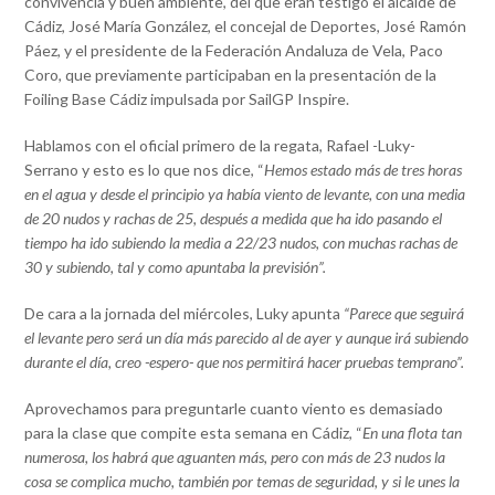
convivencia y buen ambiente, del que eran testigo el alcalde de
Cádiz, José María González, el concejal de Deportes, José Ramón
Páez, y el presidente de la Federación Andaluza de Vela, Paco
Coro, que previamente participaban en la presentación de la
Foiling Base Cádiz impulsada por SailGP Inspire.
Hablamos con el oficial primero de la regata, Rafael -Luky-
Serrano y esto es lo que nos dice, “
Hemos estado más de tres horas
en el agua y desde el principio ya había viento de levante, con una media
de 20 nudos y rachas de 25, después a medida que ha ido pasando el
tiempo ha ido subiendo la media a 22/23 nudos, con muchas rachas de
30 y subiendo, tal y como apuntaba la previsión”.
De cara a la jornada del miércoles, Luky apunta
“Parece que seguirá
el levante pero será un día más parecido al de ayer y aunque irá subiendo
durante el día, creo -espero- que nos permitirá hacer pruebas temprano”.
Aprovechamos para preguntarle cuanto viento es demasiado
para la clase que compite esta semana en Cádiz, “
En una flota tan
numerosa, los habrá que aguanten más, pero con más de 23 nudos la
cosa se complica mucho, también por temas de seguridad, y si le unes la