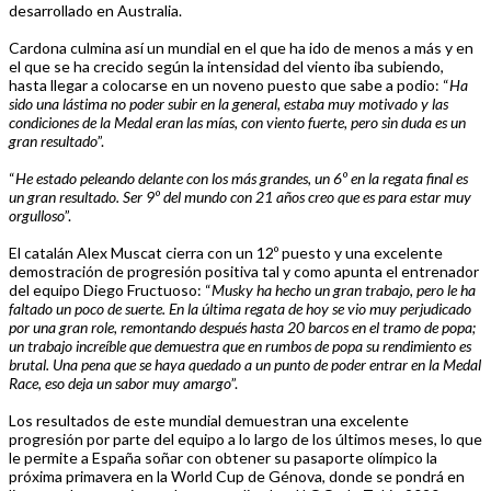
desarrollado en Australia.
Cardona culmina así un mundial en el que ha ido de menos a más y en
el que se ha crecido según la intensidad del viento iba subiendo,
hasta llegar a colocarse en un noveno puesto que sabe a podio: “
Ha
sido una lástima no poder subir en la general, estaba muy motivado y las
condiciones de la Medal eran las mías, con viento fuerte, pero sin duda es un
gran resultado
”.
“
He estado peleando delante con los más grandes, un 6º en la regata final es
un gran resultado. Ser 9º del mundo con 21 años creo que es para estar muy
orgulloso
”.
El catalán Alex Muscat cierra con un 12º puesto y una excelente
demostración de progresión positiva tal y como apunta el entrenador
del equipo Diego Fructuoso: “
Musky ha hecho un gran trabajo, pero le ha
faltado un poco de suerte. En la última regata de hoy se vio muy perjudicado
por una gran role, remontando después hasta 20 barcos en el tramo de popa;
un trabajo increíble que demuestra que en rumbos de popa su rendimiento es
brutal. Una pena que se haya quedado a un punto de poder entrar en la Medal
Race, eso deja un sabor muy amargo
”.
Los resultados de este mundial demuestran una excelente
progresión por parte del equipo a lo largo de los últimos meses, lo que
le permite a España soñar con obtener su pasaporte olímpico la
próxima primavera en la World Cup de Génova, donde se pondrá en