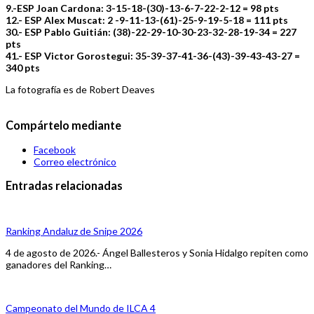
9.-ESP Joan Cardona: 3-15-18-(30)-13-6-7-22-2-12 = 98 pts
12.- ESP Alex Muscat: 2 -9-11-13-(61)-25-9-19-5-18 = 111 pts
30.- ESP Pablo Guitián: (38)-22-29-10-30-23-32-28-19-34 = 227
pts
41.- ESP Victor Gorostegui: 35-39-37-41-36-(43)-39-43-43-27 =
340 pts
La fotografía es de Robert Deaves
Compártelo mediante
Facebook
Correo electrónico
Entradas relacionadas
Ranking Andaluz de Snipe 2026
4 de agosto de 2026.- Ángel Ballesteros y Sonia Hidalgo repiten como
ganadores del Ranking…
Campeonato del Mundo de ILCA 4