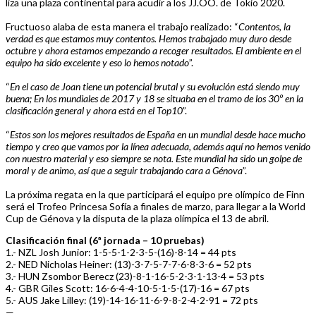
liza una plaza continental para acudir a los JJ.OO. de Tokio 2020.
Fructuoso alaba de esta manera el trabajo realizado: “
Contentos, la
verdad es que estamos muy contentos. Hemos trabajado muy duro desde
octubre y ahora estamos empezando a recoger resultados. El ambiente en el
equipo ha sido excelente y eso lo hemos notado
”.
“
En el caso de Joan tiene un potencial brutal y su evolución está siendo muy
buena; En los mundiales de 2017 y 18 se situaba en el tramo de los 30º en la
clasificación general y ahora está en el Top10
”.
“
Estos son los mejores resultados de España en un mundial desde hace mucho
tiempo y creo que vamos por la línea adecuada, además aquí no hemos venido
con nuestro material y eso siempre se nota. Este mundial ha sido un golpe de
moral y de animo, así que a seguir trabajando cara a Génova
”.
La próxima regata en la que participará el equipo pre olímpico de Finn
será el Trofeo Princesa Sofía a finales de marzo, para llegar a la World
Cup de Génova y la disputa de la plaza olímpica el 13 de abril.
Clasificación final (6ª jornada – 10 pruebas)
1.- NZL Josh Junior: 1-5-5-1-2-3-5-(16)-8-14 = 44 pts
2.- NED Nicholas Heiner: (13)-3-7-5-7-7-6-8-3-6 = 52 pts
3.- HUN Zsombor Berecz (23)-8-1-16-5-2-3-1-13-4 = 53 pts
4.- GBR Giles Scott: 16-6-4-4-10-5-1-5-(17)-16 = 67 pts
5.- AUS Jake Lilley: (19)-14-16-11-6-9-8-2-4-2-91 = 72 pts
—