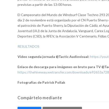
previstas a partir de las 13:00 horas.
El Campeonato del Mundo de Windsurf Clase Techno 293 2019
día 2 de noviembre está organizado por el CN Puerto Sherry
el patrocinio de Puerto Sherry, la Diputación de Cádiz, el Ay
Juventud (IAJ) de la Junta de Andalucía, Vanguard, Carex Log
Deportes (CSD), la RFEV, la Asociación V Centenario, Fidias 
RESULTADOS
Vídeo segunda jornada @Tactic Audiovisual:
https://you
Enlace de descarga para imágenes en bruto para TV @Tac
https://thehiveway.wetransfer.com/downloads/e92653
Fotografías de Patrick Pollak
Compártelo mediante