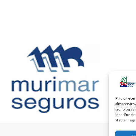
Para ofrecer
almacenar y/
tecnologías 
identificaci
afectar nega