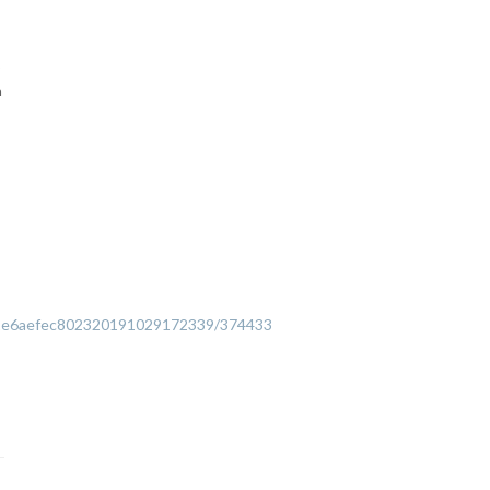
o
n
41e6aefec802320191029172339/374433