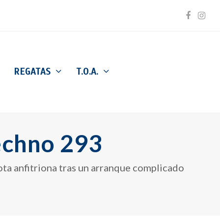
Facebo
Inst
REGATAS
T.O.A.
echno 293
ota anfitriona tras un arranque complicado