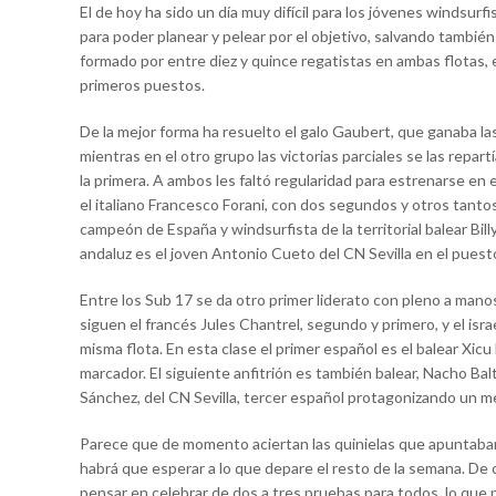
El de hoy ha sido un día muy difícil para los jóvenes windsur
para poder planear y pelear por el objetivo, salvando también
formado por entre diez y quince regatistas en ambas flotas, 
primeros puestos.
De la mejor forma ha resuelto el galo Gaubert, que ganaba la
mientras en el otro grupo las victorias parciales se las repar
la primera. A ambos les faltó regularidad para estrenarse en el
el italiano Francesco Forani, con dos segundos y otros tanto
campeón de España y windsurfista de la territorial balear Bill
andaluz es el joven Antonio Cueto del CN Sevilla en el puesto
Entre los Sub 17 se da otro primer liderato con pleno a mano
siguen el francés Jules Chantrel, segundo y primero, y el isra
misma flota. En esta clase el primer español es el balear Xi
marcador. El siguiente anfitrión es también balear, Nacho Balt
Sánchez, del CN Sevilla, tercer español protagonizando un me
Parece que de momento aciertan las quinielas que apuntaban 
habrá que esperar a lo que depare el resto de la semana. De
pensar en celebrar de dos a tres pruebas para todos, lo que 