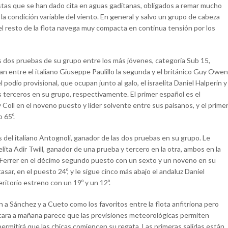
fistas que se han dado cita en aguas gaditanas, obligados a remar mucho
 la condición variable del viento. En general y salvo un grupo de cabeza
el resto de la flota navega muy compacta en continua tensión por los
s dos pruebas de su grupo entre los más jóvenes, categoría Sub 15,
tían entre el italiano Giuseppe Paulillo la segunda y el británico Guy Owen
 podio provisional, que ocupan junto al galo, el israelita Daniel Halperin y
s terceros en su grupo, respectivamente. El primer español es el
y Coll en el noveno puesto y líder solvente entre sus paisanos, y el prime
 65º.
s del italiano Antognoli, ganador de las dos pruebas en su grupo. Le
elita Adir Twill, ganador de una prueba y tercero en la otra, ambos en la
cu Ferrer en el décimo segundo puesto con un sexto y un noveno en su
asar, en el puesto 24º, y le sigue cinco más abajo el andaluz Daniel
ritorio estreno con un 19º y un 12º.
a Sánchez y a Cueto como los favoritos entre la flota anfitriona pero
 cara a mañana parece que las previsiones meteorológicas permiten
permitirá que las chicas comiencen su regata. Las primeras salidas están