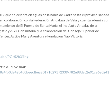
 que se celebra en aguas de la bahía de Cádiz hasta el próximo sábad
 en colaboración con la Federación Andaluza de Vela y cuenta además co
untamiento de El Puerto de Santa María, el Instituto Andaluz de la
istic y ABD Consultoría, y la colaboración del Consejo Superior de
Center, Actiba Mar y Aventura y Fundación Nao Victoria.
tu.be/PGc52b3i1hg
tic Audiovisual
:
a7288a4fb0de4284d0beecfbea20191029172339/782e88dac2e91ce6e02