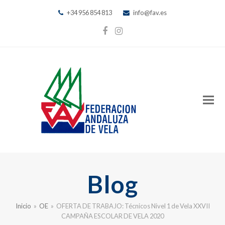
+34 956 854 813
info@fav.es
Facebook
Instagram
Blog
Inicio
»
OE
»
OFERTA DE TRABAJO: Técnicos Nivel 1 de Vela XXVII
CAMPAÑA ESCOLAR DE VELA 2020