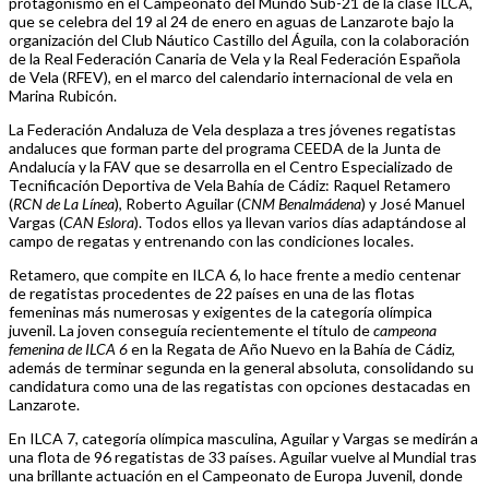
protagonismo en el Campeonato del Mundo Sub-21 de la clase ILCA,
que se celebra del 19 al 24 de enero en aguas de Lanzarote bajo la
organización del Club Náutico Castillo del Águila, con la colaboración
de la Real Federación Canaria de Vela y la Real Federación Española
de Vela (RFEV), en el marco del calendario internacional de vela en
Marina Rubicón.
La Federación Andaluza de Vela desplaza a tres jóvenes regatistas
andaluces que forman parte del programa CEEDA de la Junta de
Andalucía y la FAV que se desarrolla en el Centro Especializado de
Tecnificación Deportiva de Vela Bahía de Cádiz: Raquel Retamero
(
RCN de La Línea
), Roberto Aguilar (
CNM Benalmádena
) y José Manuel
Vargas (
CAN Eslora
). Todos ellos ya llevan varios días adaptándose al
campo de regatas y entrenando con las condiciones locales.
Retamero, que compite en ILCA 6, lo hace frente a medio centenar
de regatistas procedentes de 22 países en una de las flotas
femeninas más numerosas y exigentes de la categoría olímpica
juvenil. La joven conseguía recientemente el título de
campeona
femenina de ILCA 6
en la Regata de Año Nuevo en la Bahía de Cádiz,
además de terminar segunda en la general absoluta, consolidando su
candidatura como una de las regatistas con opciones destacadas en
Lanzarote.
En ILCA 7, categoría olímpica masculina, Aguilar y Vargas se medirán a
una flota de 96 regatistas de 33 países. Aguilar vuelve al Mundial tras
una brillante actuación en el Campeonato de Europa Juvenil, donde