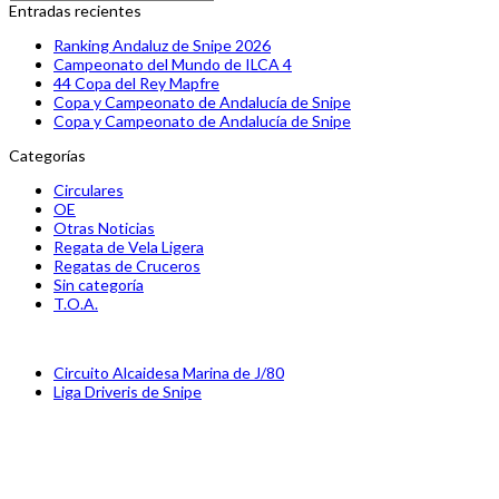
Enviar
Entradas recientes
Ranking Andaluz de Snipe 2026
Campeonato del Mundo de ILCA 4
44 Copa del Rey Mapfre
Copa y Campeonato de Andalucía de Snipe
Copa y Campeonato de Andalucía de Snipe
Categorías
Circulares
OE
Otras Noticias
Regata de Vela Ligera
Regatas de Cruceros
Sin categoría
T.O.A.
previous
Circuito Alcaidesa Marina de J/80
post:
next
Liga Driveris de Snipe
post: